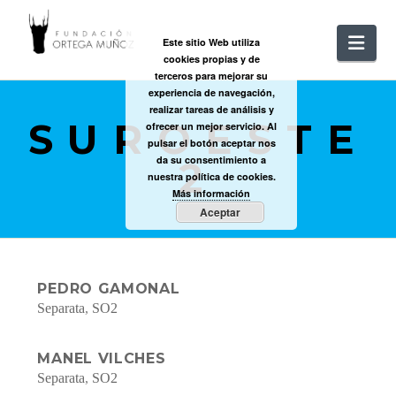
FUNDACIÓ
Nav
Este sitio Web utiliza
cookies propias y de
ORTEGA
terceros para mejorar su
experiencia de navegación,
realizar tareas de análisis y
SUROESTE
MUÑOZ
ofrecer un mejor servicio. Al
pulsar el botón aceptar nos
da su consentimiento a
2
nuestra política de cookies.
Más información
Aceptar
PEDRO GAMONAL
Separata
,
SO2
MANEL VILCHES
Separata
,
SO2