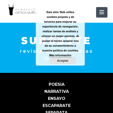
FUNDACIÓ
Nav
Este sitio Web utiliza
cookies propias y de
ORTEGA
terceros para mejorar su
experiencia de navegación,
realizar tareas de análisis y
MUÑOZ
ofrecer un mejor servicio. Al
SUROESTE
pulsar el botón aceptar nos
da su consentimiento a
revista de literaturas
nuestra política de cookies.
Más información
ibéricas
Aceptar
POESÍA
NARRATIVA
ENSAYO
ESCAPARATE
SEPARATA