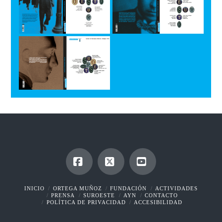
PortadaSuroeste
PortadaSuroeste
Nº 1
PortadaSuroeste
Facebook
X
YouTube
INICIO
ORTEGA MUÑOZ
FUNDACIÓN
ACTIVIDADES
PRENSA
SUROESTE
AYN
CONTACTO
POLÍTICA DE PRIVACIDAD
ACCESIBILIDAD