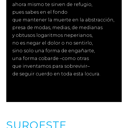
ahora mismo te sirven de refugio,
pues sabes en el fondo
que mantener la muerte en la abstracción,
presa de modas, medias, de medianas
y obtusos logaritmos neperianos,
no es negar el dolor o no sentirlo,
sino solo una forma de engañarte,
una forma cobarde –como otras
que inventamos para sobrevivir–
de seguir cuerdo en toda esta locura.
SUROESTE