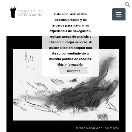
FUNDACIÓ
Nav
Este sitio Web utiliza
cookies propias y de
ORTEGA
terceros para mejorar su
experiencia de navegación,
realizar tareas de análisis y
MUÑOZ
ofrecer un mejor servicio. Al
pulsar el botón aceptar nos
da su consentimiento a
nuestra política de cookies.
Más información
Aceptar
JUAN RAMÓN F. MOLINA