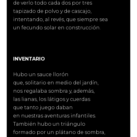
de verlo todo cada dos por tres
tapizado de polvo y de cascajo,
intentando, al revés, que siempre sea
un fecundo solar en construcción.
INVENTARIO
Hubo un sauce llorón
que, solitario en medio del jardín,
nos regalaba sombra y, además,
las lianas, los látigos y cuerdas
que tanto juego daban
en nuestras aventuras infantiles.
También hubo un triángulo
formado por un plátano de sombra,