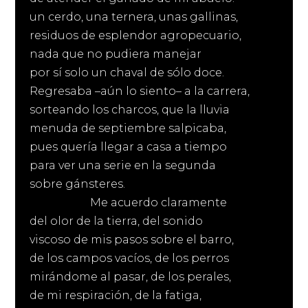
un cerdo, una ternera, unas gallinas,
residuos de esplendor agropecuario,
nada que no pudiera manejar
por sí solo un chaval de sólo doce.
Regresaba –aún lo siento– a la carrera,
sorteando los charcos, que la lluvia
menuda de septiembre salpicaba,
pues quería llegar a casa a tiempo
para ver una serie en la segunda
sobre gánsteres.
Me acuerdo claramente
del olor de la tierra, del sonido
viscoso de mis pasos sobre el barro,
de los campos vacíos, de los perros
mirándome al pasar, de los perales,
de mi respiración, de la fatiga,