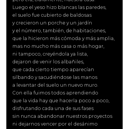
Luego el yeso hizo blancas las paredes,
el suelo fue cubierto de baldosas
y crecieron un porche y un jardín
y el número, también, de habitaciones,
que la hicieron más cómoda y más amplia,
mas no mucho más casa o más hogar,
ni tampoco, creyéndola ya lista,
dejaron de venir los albañiles,
que cada cierto tiempo aparecían
silbando y sacudiéndose las manos
a levantar del suelo un nuevo muro.
Con ella fuimos todos aprendiendo
que la vida hay que hacerla poco a poco,
disfrutando cada una de sus fases
sin nunca abandonar nuestros proyectos
ni dejarnos vencer por el desánimo