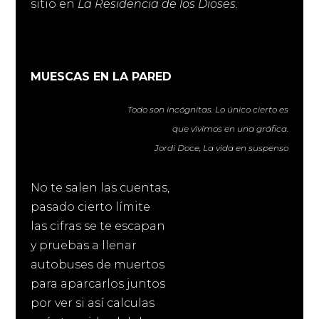
sitio en
La Residencia de los Dioses.
MUESCAS EN LA PARED
Todo son incógnitas. Lo único cierto es
que vivimos en una gráfica.
Jordi Doce, La vida en suspenso
No te salen las cuentas,
pasado cierto límite
las cifras se te escapan
y pruebas a llenar
autobuses de muertos
para aparcarlos juntos
por ver si así calculas