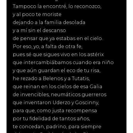
Tampoco la encontré, lo reconozco,
y al poco te moriste
dejando a la familia desolada
y a mí sin el descanso
de pensar que ya estabas en el cielo.
Por eso, yo, a falta de otra fe,
pues sé que sigues vivo en los astérix
que intercambiábamos cuando era niño
y que aún guardan el eco de tu risa,
he rezado a Belenos y a Tutatis,
que reinan en los cielos de esa Galia
de invencibles, neumáticos guerreros
que inventaron Uderzo y Goscinny,
para que, como justa recompensa
por tu fidelidad de tantos años,
te concedan, padrino, para siempre