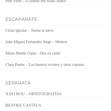
Pere Ferré – O soneto em Nuno Júdice
ESCAPARATE
César Iglesias – Suena la nieve
João Miguel Fernandes Jorge – Mirleos
Mario Martín Gijón – Des en canto
Clara Pastor – Los buenos vecinos y otros cuentos
SEPARATA
XAVI BOU – ORNITOGRAFÍAS
BEATRIZ CASTELA