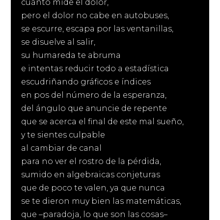
cuánto mide el dolor,
pero el dolor no cabe en autobuses,
se escurre, escapa por las ventanillas,
se disuelve al salir,
su humareda te abruma
e intentas reducir todo a estadística
escudriñando gráficos e índices
en pos del número de la esperanza,
del ángulo que anuncie de repente
que se acerca el final de este mal sueño,
y te sientes culpable
al cambiar de canal
para no ver el rostro de la pérdida,
sumido en algebraicas conjeturas
que de poco te valen, ya que nunca
se te dieron muy bien las matemáticas,
que –paradoja, lo que son las cosas–