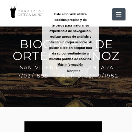
FUNDACIÓ
Nav
Este sitio Web utiliza
cookies propias y de
ORTEGA
terceros para mejorar su
experiencia de navegación,
realizar tareas de análisis y
BIOGRAFÍA DE
MUÑOZ
ofrecer un mejor servicio. Al
pulsar el botón aceptar nos
ORTEGA MUÑOZ
da su consentimiento a
nuestra política de cookies.
Más información
SAN VICENTE DE ALCÁNTARA
Aceptar
17/02/1899 – MADRID 02/10/1982