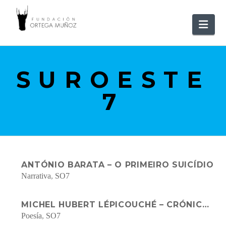
FUNDACIÓ
Nav
ORTEGA
SUROESTE
MUÑOZ
7
ANTÓNIO BARATA – O PRIMEIRO SUICÍDIO
Narrativa
,
SO7
MICHEL HUBERT LÉPICOUCHÉ – CRÓNICA DE INVIERNO EN LAS LLANURAS DEL SUR
Poesía
,
SO7