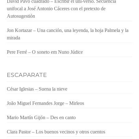
David Pavo cuadrado – Escribir el uni-verso. Secuencia
unifocal a José Antonio Cáceres con el pretexto de
Autosugestión
Jon Kortazar – Una canción, una leyenda, la hoja Palmela y la
mirada
Pere Ferré – O soneto em Nuno Júdice
ESCAPARATE
César Iglesias – Suena la nieve
João Miguel Fernandes Jorge – Mirleos
Mario Martín Gijón – Des en canto
Clara Pastor – Los buenos vecinos y otros cuentos