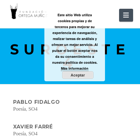
FUNDACIÓ
Nav
Este sitio Web utiliza
cookies propias y de
ORTEGA
terceros para mejorar su
experiencia de navegación,
realizar tareas de análisis y
SUROESTE
MUÑOZ
ofrecer un mejor servicio. Al
pulsar el botón aceptar nos
da su consentimiento a
4
nuestra política de cookies.
Más información
Aceptar
PABLO FIDALGO
Poesía
,
SO4
XAVIER FARRÉ
Poesía
,
SO4