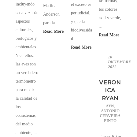
las formas,
incluyendo
el exceso es
Matilda
los colores
cada vez más
perjudicial,
Anderson
azul y verde,
aspectos
y que la
para la ...
...
culturales,
biodiversida
Read More
Read More
biológicos y
d ...
ambientales.
Read More
Y en ellos,
10
DICIEMBRE
las aves son
2022
un verdadero
termómetro
VERON
ICA
para medir
RYAN
la calidad de
AYN
,
los
ANTONIO
ecosistemas,
CERVEIRA
PINTO
del medio
ambiente, ...
Turner Prize