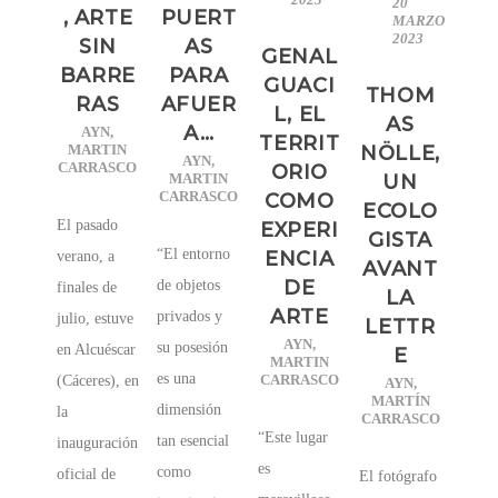
20
, ARTE
PUERT
MARZO
2023
SIN
AS
GENAL
BARRE
PARA
GUACI
THOM
RAS
AFUER
L, EL
AS
A…
AYN
,
TERRIT
MARTIN
NÖLLE,
AYN
,
CARRASCO
ORIO
MARTIN
UN
CARRASCO
COMO
ECOLO
El pasado
EXPERI
GISTA
“El entorno
ENCIA
verano, a
AVANT
DE
de objetos
finales de
LA
ARTE
privados y
julio, estuve
LETTR
AYN
,
su posesión
en Alcuéscar
E
MARTIN
es una
CARRASCO
(Cáceres), en
AYN
,
MARTÍN
dimensión
la
CARRASCO
“Este lugar
tan esencial
inauguración
es
como
oficial de
El fotógrafo