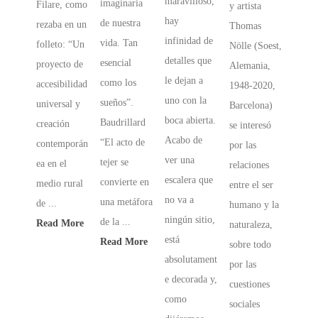
maravilloso,
imaginaria
Filare, como
y artista
hay
de nuestra
rezaba en un
Thomas
infinidad de
vida. Tan
folleto: “Un
Nölle (Soest,
detalles que
esencial
proyecto de
Alemania,
le dejan a
como los
accesibilidad
1948-2020,
uno con la
sueños”.
universal y
Barcelona)
boca abierta.
Baudrillard
creación
se interesó
Acabo de
“El acto de
contemporán
por las
ver una
tejer se
ea en el
relaciones
escalera que
convierte en
medio rural
entre el ser
no va a
una metáfora
de ...
humano y la
ningún sitio,
de la ...
Read More
naturaleza,
está
Read More
sobre todo
absolutament
por las
e decorada y,
cuestiones
como
sociales