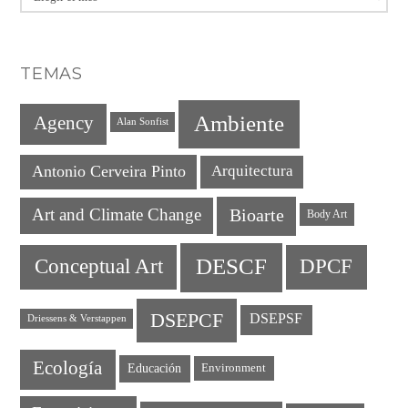
TEMAS
Ambiente
Agency
Alan Sonfist
Antonio Cerveira Pinto
Arquitectura
Art and Climate Change
Bioarte
Body Art
DESCF
DPCF
Conceptual Art
DSEPCF
DSEPSF
Driessens & Verstappen
Ecología
Educación
Environment