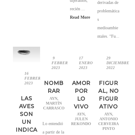
dijéramos,
derivadas de
recién ...
problemática
Read More
s
medioambie
ntales. “Fu...
9
17
29
FEBRERO
ENERO
DICIEMBRE
2023
2023
2022
16
FEBRERO
NOMB
AMOR
FIGUR
2023
RAR
POR
AL, NO
LAS
LO
FIGUR
AYN
,
MARTÍN
AVES
VIVO
ATIVO
CARRASCO
SON
AYN
,
AYN
,
JULEN
ANTONIO
UN
Lo entendió
REKONDO
CERVEIRA
PINTO
INDICA
a partir de la