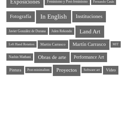
Exposiciones
Feminismo y Post-feminismo
Fernando Casás
In English
Instituciones
Fotografía
Land Art
Javier González de Durana
Julen Rekondo
Martín Carrasco
Martin Carrasco
Left Hand Rotation
MIT
Obras de arte
Performance Art
Nashin Mathani
Proyectos
Pintura
Vídeo
Post-minimalism
Software art