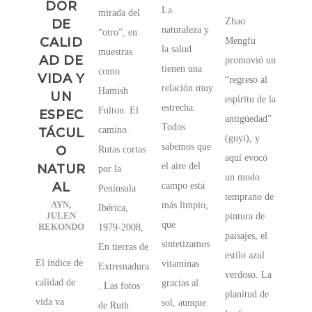
DOR
La
mirada del
Zhao
DE
naturaleza y
“otro”, en
CALID
Mengfu
la salud
muestras
AD DE
promovió un
tienen una
como
VIDA Y
“regreso al
relación muy
Hamish
UN
espíritu de la
estrecha.
Fulton. El
ESPEC
antigüedad”
Todos
camino.
TÁCUL
(guyi), y
sabemos que
O
Rutas cortas
aquí evocó
el aire del
NATUR
por la
un modo
AL
campo está
Península
temprano de
AYN
,
más limpio,
Ibérica,
JULEN
pintura de
que
REKONDO
1979-2008,
paisajes, el
sintetizamos
En tierras de
estilo azul
El índice de
vitaminas
Extremadura
verdoso. La
calidad de
gracias al
. Las fotos
planitud de
vida va
sol, aunque
de Ruth