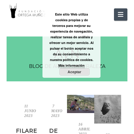
FUNDACIÓ
Nav
Este sitio Web utiliza
cookies propias y de
ORTEGA
terceros para mejorar su
experiencia de navegación,
realizar tareas de análisis y
MUÑOZ
ofrecer un mejor servicio. Al
pulsar el botón aceptar nos
AyN
da su consentimiento a
nuestra política de cookies.
Más información
BLOG DE ARTE Y NATURALEZA
Aceptar
11
7
JUNIO
MAYO
2023
2023
16
ABRIL
FILARE
DE
2023