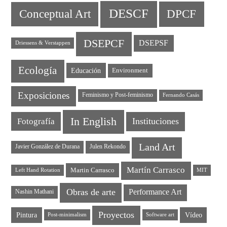
DESCF
DPCF
Conceptual Art
DSEPCF
DSEPSF
Driessens & Verstappen
Ecología
Educación
Environment
Exposiciones
Feminismo y Post-feminismo
Fernando Casás
In English
Instituciones
Fotografía
Land Art
Javier González de Durana
Julen Rekondo
Martín Carrasco
Martin Carrasco
Left Hand Rotation
MIT
Obras de arte
Performance Art
Nashin Mathani
Proyectos
Pintura
Vídeo
Post-minimalism
Software art