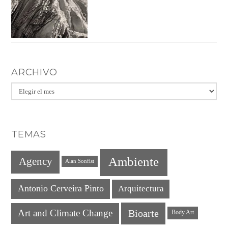
ARCHIVO
Archivo
TEMAS
Ambiente
Agency
Alan Sonfist
Antonio Cerveira Pinto
Arquitectura
Art and Climate Change
Bioarte
Body Art