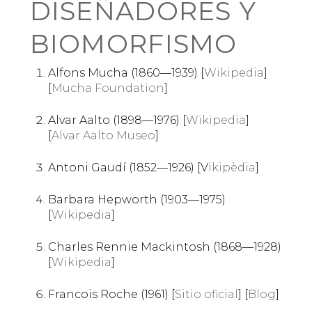
DISEÑADORES Y
BIOMORFISMO
Alfons Mucha (1860—1939) [
Wikipedia
]
[
Mucha Foundation
]
Alvar Aalto (1898—1976) [
Wikipedia
]
[
Alvar Aalto Museo
]
Antoni Gaudí (1852—1926) [V
ikipèdia
]
Barbara Hepworth (1903—1975)
[
Wikipedia
]
Charles Rennie Mackintosh (1868—1928)
[
Wikipedia
]
Francois Roche (1961) [
Sitio oficial
] [
Blog
]