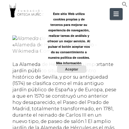
FUNDACIÓ
Nav
Este sitio Web utiliza
cookies propias y de
ORTEGA
terceros para mejorar su
experiencia de navegación,
realizar tareas de análisis y
MUÑOZ
ofrecer un mejor servicio. Al
«
Alameda de Hércules
» por Pirado -
pulsar el botón aceptar nos
Wikimedia Commons
.
da su consentimiento a
nuestra política de cookies.
Más información
La Alameda de Hércules es un importante
Aceptar
jardín público situado en el centro
histórico de Sevilla, y por su antigüedad
(1574) se clasifica como el más antiguo
jardín público de España y de Europa, pese
a que en 1570 se construyó uno anterior
hoy desaparecido, el Paseo del Prado de
Madrid, totalmente transformado, en 1781,
durante el reinado de Carlos III en un
nuevo tipo, de paseo de salón.1 El amplio
jardín de la Alameda de Hércules es el más