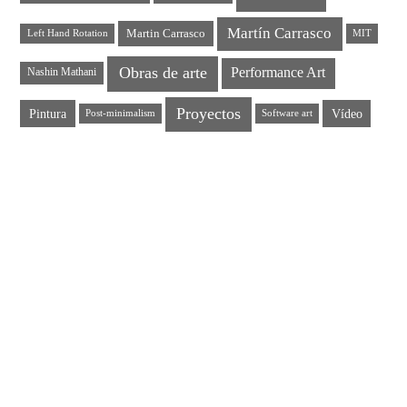
Martín Carrasco
Martin Carrasco
Left Hand Rotation
MIT
Obras de arte
Performance Art
Nashin Mathani
Proyectos
Pintura
Vídeo
Post-minimalism
Software art
EL CEREMONIAL ARTÍSTICO