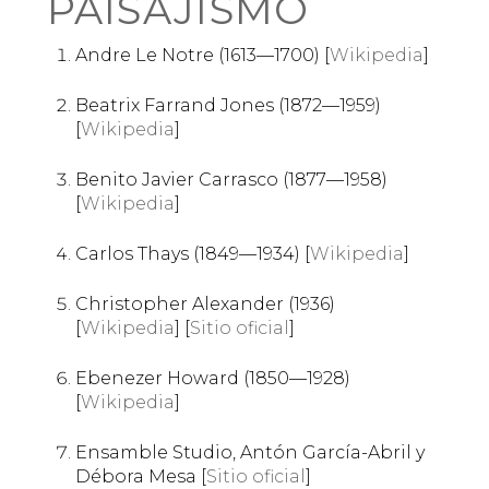
PAISAJISMO
Andre Le Notre (1613—1700) [
Wikipedia
]
Beatrix Farrand Jones (1872—1959)
[
Wikipedia
]
Benito Javier Carrasco (1877—1958)
[
Wikipedia
]
Carlos Thays (1849—1934) [
Wikipedia
]
Christopher Alexander (1936)
[
Wikipedia
] [
Sitio oficial
]
Ebenezer Howard (1850—1928)
[
Wikipedia
]
Ensamble Studio, Antón García-Abril y
Débora Mesa [
Sitio oficial
]