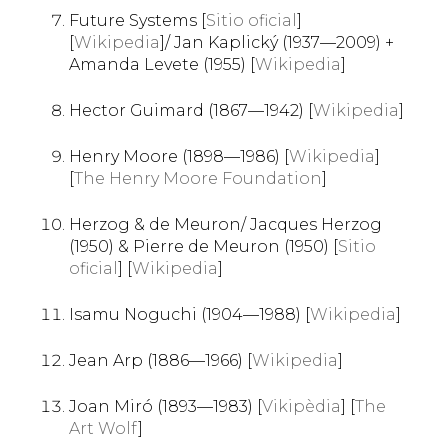
Future Systems [
Sitio oficial
]
[
Wikipedia
]/ Jan Kaplický (1937—2009) +
Amanda Levete (1955) [
Wikipedia
]
Hector Guimard (1867—1942) [
Wikipedia
]
Henry Moore (1898—1986) [
Wikipedia
]
[
The Henry Moore Foundation
]
Herzog & de Meuron/ Jacques Herzog
(1950) & Pierre de Meuron (1950) [
Sitio
oficial
] [
Wikipedia
]
Isamu Noguchi (1904—1988) [
Wikipedia
]
Jean Arp (1886—1966) [
Wikipedia
]
Joan Miró (1893—1983) [
Vikipèdia
] [
The
Art Wolf
]