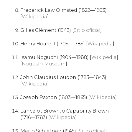
Frederick Law Olmsted (1822—1903)
[
Wikipedia
]
Gilles Clément (1943) [
Sitio oficial
]
Henry Hoare II (1705—1785) [
Wikipedia
]
Isamu Noguchi (1904—1988) [
Wikipedia
]
[
Nogushi Museum
]
John Claudius Loudon (1783—1843)
[
Wikipedia
]
Joseph Paxton (1803—1865) [
Wikipedia
]
Lancelot Brown, o Capability Brown
(1716—1783) [
Wikipedia
]
Mario Schjetnan (1945) [
Sitio oficial
]