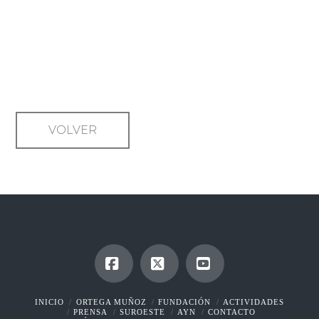
EL LÚCIDO PESIMISMO DEL
HÚNGARO LÁSZLÓ
KRASZNAHORKAY LOGRA EL
NOBEL DE LITERATURA
VOLVER
Facebook
X
YouTube
INICIO
ORTEGA MUÑOZ
FUNDACIÓN
ACTIVIDADES
PRENSA
SUROESTE
AYN
CONTACTO