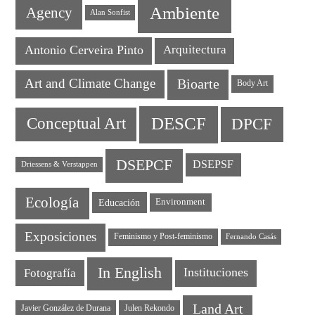
Ambiente
Agency
Alan Sonfist
Antonio Cerveira Pinto
Arquitectura
Art and Climate Change
Bioarte
Body Art
DESCF
DPCF
Conceptual Art
DSEPCF
DSEPSF
Driessens & Verstappen
Ecología
Educación
Environment
Exposiciones
Feminismo y Post-feminismo
Fernando Casás
In English
Instituciones
Fotografía
Land Art
Javier González de Durana
Julen Rekondo