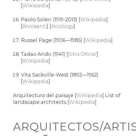
[
Wikipedia
]
Paolo Soleri (1919-2013) [
Wikipedia
]
[
Arcosanti
] [
Arcology
]
Russel Page (1906—1985) [
Wikipedia
]
Tadao Ando (1941) [
Sitio Oficial
]
[
Wikipedia
]
Vita Sackville-West (1892—1962)
[
Wikipedia
]
Arquitectura del paisaje [
Wikipedia
] List of
landscape architects [
Wikipedia
]
ARQUITECTOS/ARTIS