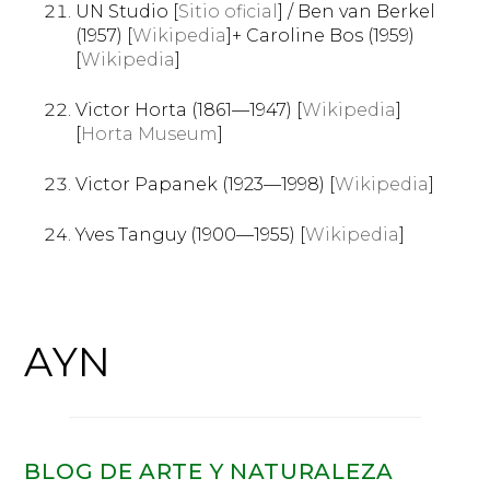
UN Studio [
Sitio oficial
] / Ben van Berkel
(1957) [
Wikipedia
]+ Caroline Bos (1959)
[
Wikipedia
]
Victor Horta (1861—1947) [
Wikipedia
]
[
Horta Museum
]
Victor Papanek (1923—1998) [
Wikipedia
]
Yves Tanguy (1900—1955) [
Wikipedia
]
AYN
BLOG DE ARTE Y NATURALEZA