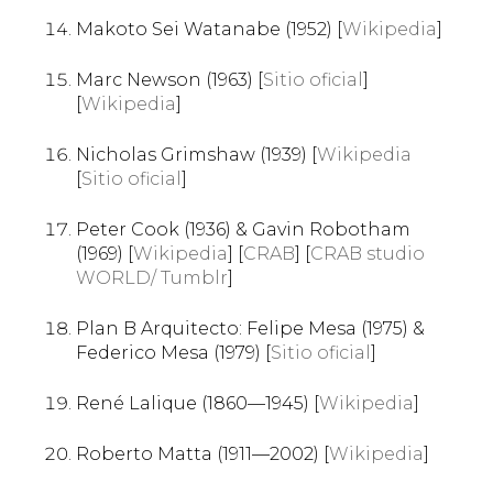
Makoto Sei Watanabe (1952) [
Wikipedia
]
Marc Newson (1963) [
Sitio oficial
]
[
Wikipedia
]
Nicholas Grimshaw (1939) [
Wikipedia
[
Sitio oficial
]
Peter Cook (1936) & Gavin Robotham
(1969) [
Wikipedia
] [
CRAB
] [
CRAB studio
WORLD/ Tumblr
]
Plan B Arquitecto: Felipe Mesa (1975) &
Federico Mesa (1979) [
Sitio oficial
]
René Lalique (1860—1945) [
Wikipedia
]
Roberto Matta (1911—2002) [
Wikipedia
]