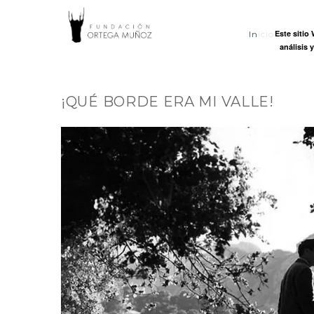
FUNDACI
Este sitio
Inicio
Ort
análisis 
ORTEGA
¡QUÉ BORDE ERA MI VALLE!
MUÑOZ