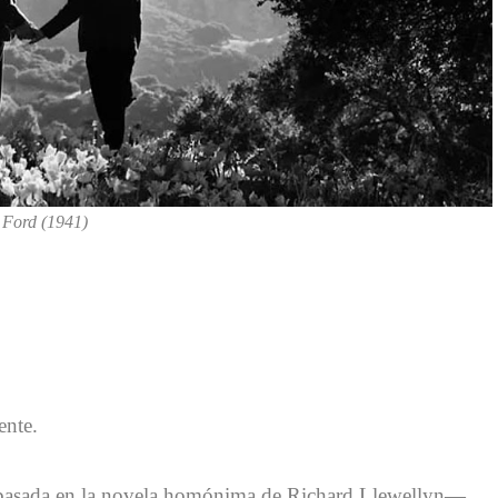
n Ford (1941)
ente.
asada en la novela homónima de Richard Llewellyn—