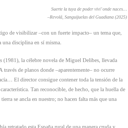
Suerte la tuya de poder vivi’ onde naces…
–Revolá, Sanguijuelas del Guadiana (2025)
tigo de visibilizar –con un fuerte impacto– un tema que,
una disciplina en sí misma.
 (1981), la célebre novela de Miguel Delibes, llevada
A través de planos donde –aparentemente– no ocurre
ía… El director consigue contener toda la tensión de la
aracterística. Tan reconocible, de hecho, que la huella de
a tierra se ancla en nuestro; no hacen falta más que una
ía retratado esta España rural de una manera cruda y