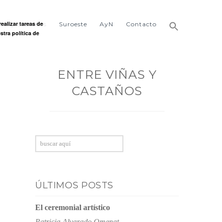
ealizar tareas de
ñas y castaños
Suroeste
AyN
Contacto
stra política de
ENTRE VIÑAS Y
CASTAÑOS
Buscar
ÚLTIMOS POSTS
El ceremonial artístico
Patricia Alvarado Omenat