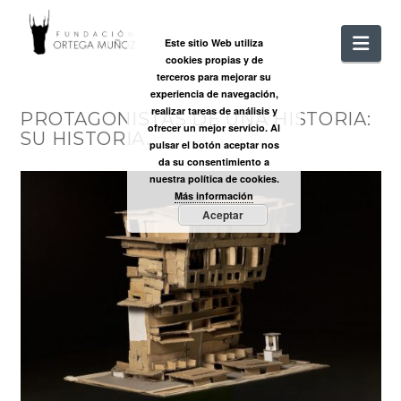
FUNDACIÓ
Nav
Este sitio Web utiliza
cookies propias y de
ORTEGA
terceros para mejorar su
experiencia de navegación,
realizar tareas de análisis y
PROTAGONISTAS DE UNA HISTORIA:
MUÑOZ
ofrecer un mejor servicio. Al
SU HISTORIA.
pulsar el botón aceptar nos
da su consentimiento a
nuestra política de cookies.
Más información
Aceptar