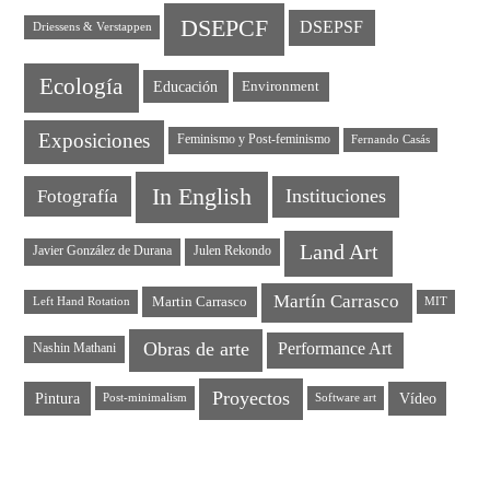
DSEPCF
DSEPSF
Driessens & Verstappen
Ecología
Educación
Environment
Exposiciones
Feminismo y Post-feminismo
Fernando Casás
In English
Instituciones
Fotografía
Land Art
Javier González de Durana
Julen Rekondo
Martín Carrasco
Martin Carrasco
Left Hand Rotation
MIT
Obras de arte
Performance Art
Nashin Mathani
Proyectos
Pintura
Vídeo
Post-minimalism
Software art