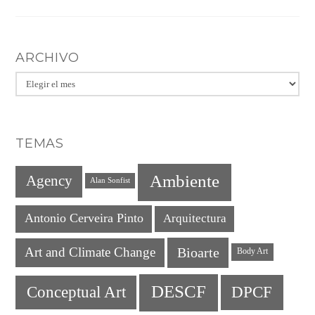
ARCHIVO
Archivo
TEMAS
Ambiente
Agency
Alan Sonfist
Antonio Cerveira Pinto
Arquitectura
Art and Climate Change
Bioarte
Body Art
DESCF
DPCF
Conceptual Art