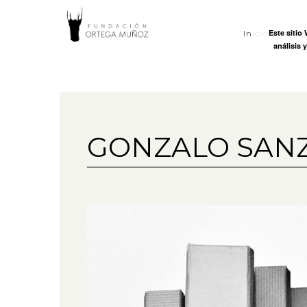
FUNDACI
Este sitio
Inicio
Ort
análisis 
ORTEGA
MUÑOZ
GONZALO SAN