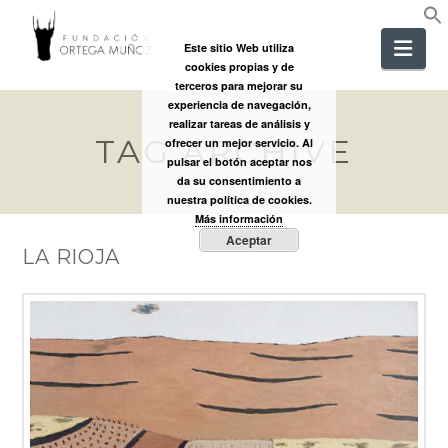
FUNDACIÓ
Nav
Este sitio Web utiliza
cookies propias y de
ORTEGA
terceros para mejorar su
experiencia de navegación,
realizar tareas de análisis y
TAG ARCHIVE
MUÑOZ
ofrecer un mejor servicio. Al
pulsar el botón aceptar nos
da su consentimiento a
nuestra política de cookies.
Más información
Aceptar
LA RIOJA