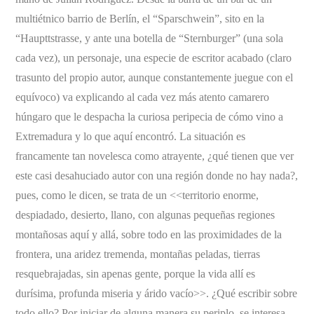
multiétnico barrio de Berlín, el “Sparschwein”, sito en la
“Haupttstrasse, y ante una botella de “Sternburger” (una sola
cada vez), un personaje, una especie de escritor acabado (claro
trasunto del propio autor, aunque constantemente juegue con el
equívoco) va explicando al cada vez más atento camarero
húngaro que le despacha la curiosa peripecia de cómo vino a
Extremadura y lo que aquí encontró. La situación es
francamente tan novelesca como atrayente, ¿qué tienen que ver
este casi desahuciado autor con una región donde no hay nada?,
pues, como le dicen, se trata de un <<territorio enorme,
despiadado, desierto, llano, con algunas pequeñas regiones
montañosas aquí y allá, sobre todo en las proximidades de la
frontera, una aridez tremenda, montañas peladas, tierras
resquebrajadas, sin apenas gente, porque la vida allí es
durísima, profunda miseria y árido vacío>>. ¿Qué escribir sobre
todo ello? Por iniciar de alguna manera su periplo, se interesa