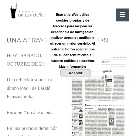
FUNDACIÓ
Nav
Este sitio Web utiliza
cookies propias y de
ORTEGA
terceros para mejorar su
experiencia de navegación,
realizar tareas de análisis y
UNA ATRAYENTE RECREACIÓN
MUÑOZ
ofrecer un mejor servicio. Al
pulsar el botón aceptar nos
da su consentimiento a
HOY | SABADO, 25 DE
nuestra política de cookies.
OCTUBRE DE 2009
Más información
Aceptar
Una reflexión sobre “El
último lobo” de László
Krasznahorkai
Enrique García Fuentes
En una preciosa definición