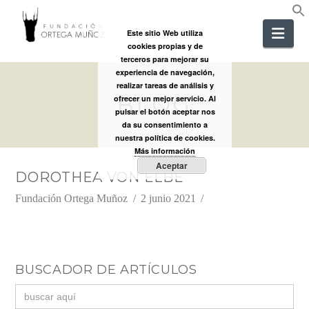
FUNDACIÓ
Nav
Este sitio Web utiliza
cookies propias y de
ORTEGA
terceros para mejorar su
experiencia de navegación,
realizar tareas de análisis y
BLOG
MUÑOZ
ofrecer un mejor servicio. Al
pulsar el botón aceptar nos
da su consentimiento a
nuestra política de cookies.
Más información
Aceptar
DOROTHEA VON ELBE
Fundación Ortega Muñoz
2 junio 2021
BUSCADOR DE ARTÍCULOS
Buscar: