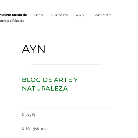
ealizar tareas de
ntre viñas y castaños
Suroeste
AyN
Contacto
stra política de
AYN
BLOG DE ARTE Y
NATURALEZA
AyN
Registrarse