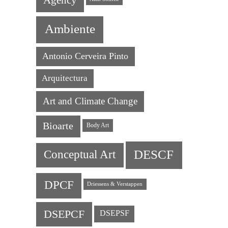
Ambiente
Antonio Cerveira Pinto
Arquitectura
Art and Climate Change
Bioarte
Body Art
DESCF
Conceptual Art
DPCF
Driessens & Verstappen
DSEPCF
DSEPSF