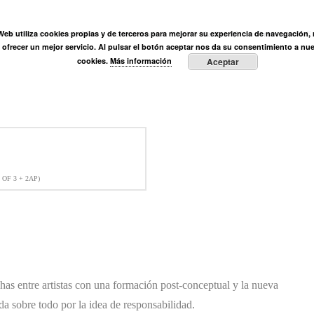
ÓN
 Web utiliza cookies propias y de terceros para mejorar su experiencia de navegación, r
Ortega Muñoz
Fundación
Actividades
Prensa
E
y ofrecer un mejor servicio. Al pulsar el botón aceptar nos da su consentimiento a nue
cookies.
Más información
Aceptar
 OF 3 + 2AP)
chas entre artistas con una formación post-conceptual y la nueva
a sobre todo por la idea de responsabilidad.