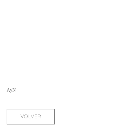
EL LÚCIDO PESIMISMO DEL
HÚNGARO LÁSZLÓ
KRASZNAHORKAY LOGRA EL
NOBEL DE LITERATURA
AyN
VOLVER