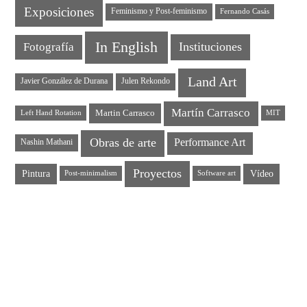
Exposiciones
Feminismo y Post-feminismo
Fernando Casás
In English
Instituciones
Fotografía
Land Art
Javier González de Durana
Julen Rekondo
Martín Carrasco
Martin Carrasco
Left Hand Rotation
MIT
Obras de arte
Performance Art
Nashin Mathani
Proyectos
Pintura
Vídeo
Post-minimalism
Software art