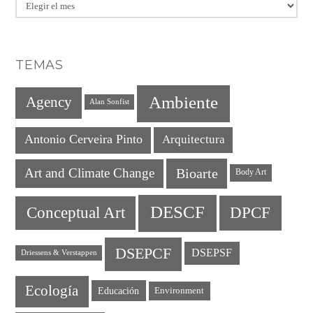
Archivo
TEMAS
Ambiente
Agency
Alan Sonfist
Antonio Cerveira Pinto
Arquitectura
Art and Climate Change
Bioarte
Body Art
DESCF
DPCF
Conceptual Art
DSEPCF
DSEPSF
Driessens & Verstappen
Ecología
Educación
Environment