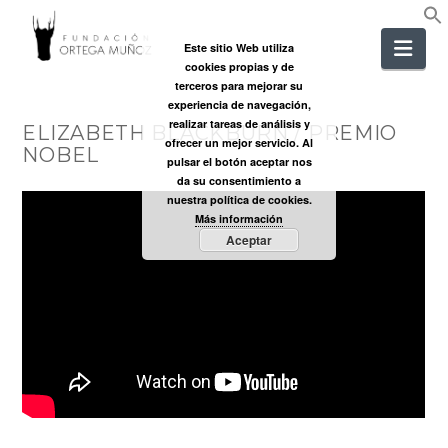
FUNDACIÓ
Nav
Este sitio Web utiliza
cookies propias y de
ORTEGA
terceros para mejorar su
experiencia de navegación,
realizar tareas de análisis y
ELIZABETH BLACKBURN / PREMIO
MUÑOZ
ofrecer un mejor servicio. Al
NOBEL
pulsar el botón aceptar nos
da su consentimiento a
nuestra política de cookies.
Más información
Aceptar