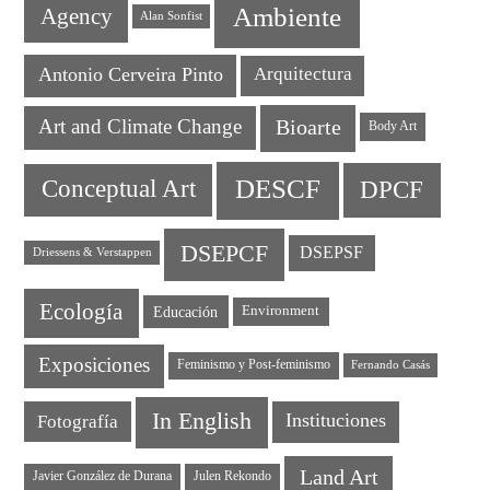
Ambiente
Agency
Alan Sonfist
Antonio Cerveira Pinto
Arquitectura
Art and Climate Change
Bioarte
Body Art
DESCF
DPCF
Conceptual Art
DSEPCF
DSEPSF
Driessens & Verstappen
Ecología
Educación
Environment
Exposiciones
Feminismo y Post-feminismo
Fernando Casás
In English
Instituciones
Fotografía
Land Art
Javier González de Durana
Julen Rekondo