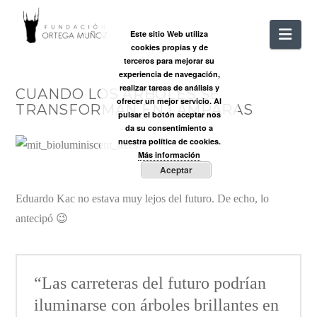
FUNDACIÓ
Nav
Este sitio Web utiliza
cookies propias y de
ORTEGA
terceros para mejorar su
experiencia de navegación,
realizar tareas de análisis y
CUANDO LOS ÁRBOLES SE
MUÑOZ
ofrecer un mejor servicio. Al
TRANSFORMAN EN LÁMPARAS
pulsar el botón aceptar nos
da su consentimiento a
nuestra política de cookies.
Más información
Aceptar
Eduardo Kac no estava muy lejos del futuro. De echo, lo
antecipó 😉
“Las carreteras del futuro podrían
iluminarse con árboles brillantes en