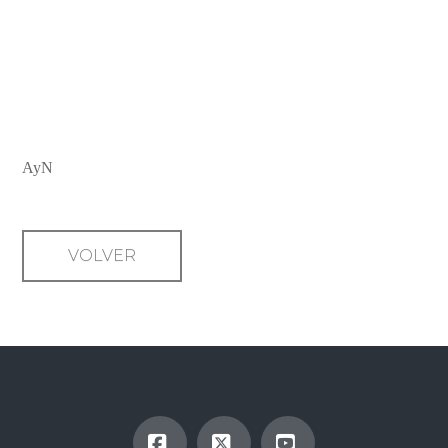
EL LÚCIDO PESIMISMO DEL
HÚNGARO LÁSZLÓ
KRASZNAHORKAY LOGRA EL
NOBEL DE LITERATURA
AyN
VOLVER