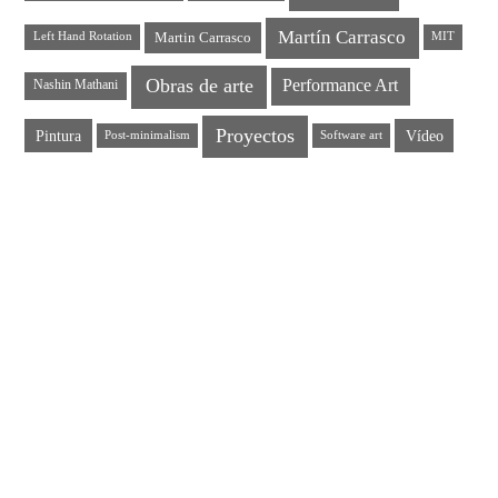
Martín Carrasco
Martin Carrasco
Left Hand Rotation
MIT
Obras de arte
Performance Art
Nashin Mathani
Proyectos
Pintura
Vídeo
Post-minimalism
Software art
EL CEREMONIAL ARTÍSTICO