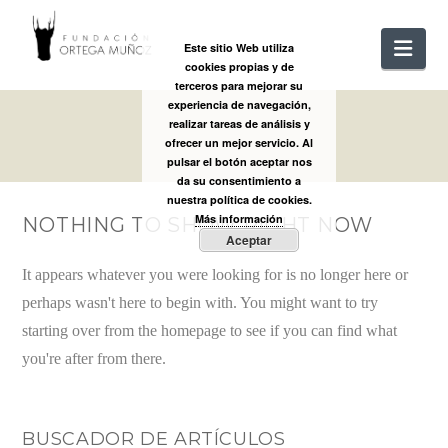
FUNDACIÓ
Nav
Este sitio Web utiliza
cookies propias y de
ORTEGA
terceros para mejorar su
experiencia de navegación,
realizar tareas de análisis y
MUÑOZ
ofrecer un mejor servicio. Al
pulsar el botón aceptar nos
da su consentimiento a
nuestra política de cookies.
Más información
NOTHING TO SHOW RIGHT NOW
Aceptar
It appears whatever you were looking for is no longer here or
perhaps wasn't here to begin with. You might want to try
starting over from the homepage to see if you can find what
you're after from there.
BUSCADOR DE ARTÍCULOS