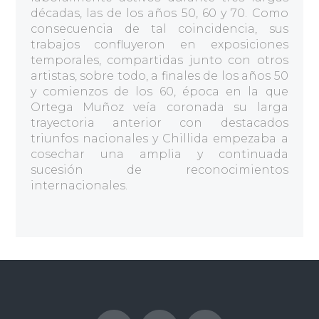
décadas, las de los años 50, 60 y 70. Como
consecuencia de tal coincidencia, sus
trabajos confluyeron en exposiciones
temporales, compartidas junto con otros
artistas, sobre todo, a finales de los años 50
y comienzos de los 60, época en la que
Ortega Muñoz veía coronada su larga
trayectoria anterior con destacados
triunfos nacionales y Chillida empezaba a
cosechar una amplia y continuada
sucesión de reconocimientos
internacionales.