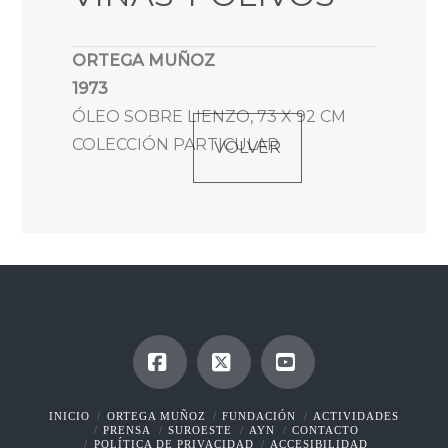
ORTEGA MUÑOZ
1973
ÓLEO SOBRE LIENZO, 73 X 92 CM
COLECCIÓN PARTICULAR
VOLVER
Facebook
X
YouTube
INICIO
ORTEGA MUÑOZ
FUNDACIÓN
ACTIVIDADES
PRENSA
SUROESTE
AYN
CONTACTO
POLÍTICA DE PRIVACIDAD
ACCESIBILIDAD