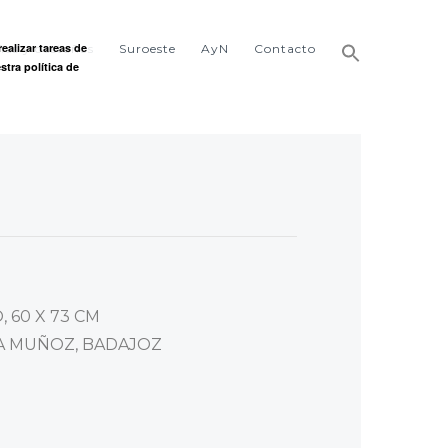
ealizar tareas de
ñas y castaños
Suroeste
AyN
Contacto
stra política de
 60 X 73 CM
 MUÑOZ, BADAJOZ