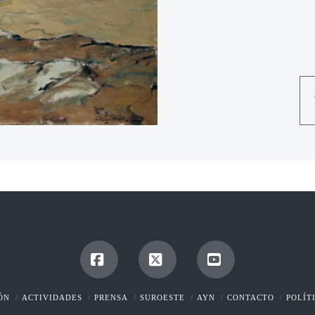
Facebook
X
YouTube
ÓN
ACTIVIDADES
PRENSA
SUROESTE
AYN
CONTACTO
POLÍT