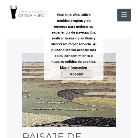
FUNDACIÓ
Nav
Este sitio Web utiliza
cookies propias y de
ORTEGA
terceros para mejorar su
experiencia de navegación,
realizar tareas de análisis y
MUÑOZ
ofrecer un mejor servicio. Al
pulsar el botón aceptar nos
da su consentimiento a
nuestra política de cookies.
Más información
Aceptar
PAISAJE DE