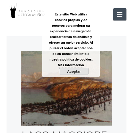
FUNDACIÓ
Nav
Este sitio Web utiliza
cookies propias y de
ORTEGA
terceros para mejorar su
experiencia de navegación,
realizar tareas de análisis y
MUÑOZ
ofrecer un mejor servicio. Al
pulsar el botón aceptar nos
da su consentimiento a
nuestra política de cookies.
Más información
Aceptar