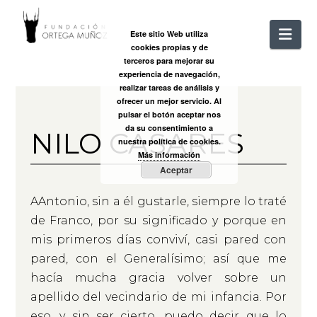
FUNDACIÓ
Nav
Este sitio Web utiliza
cookies propias y de
ORTEGA
terceros para mejorar su
experiencia de navegación,
realizar tareas de análisis y
MUÑOZ
ofrecer un mejor servicio. Al
pulsar el botón aceptar nos
da su consentimiento a
NILO CASARES
nuestra política de cookies.
Más información
Aceptar
A
Antonio, sin a él gustarle, siempre lo traté
de Franco, por su significado y porque en
mis primeros días conviví, casi pared con
pared, con el Generalísimo; así que me
hacía mucha gracia volver sobre un
apellido del vecindario de mi infancia. Por
eso, y sin ser cierto, puedo decir que lo