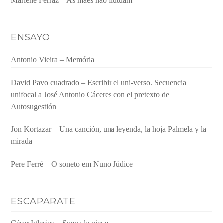
Marlene Ferraz – As mães não flutuam
ENSAYO
Antonio Vieira – Memória
David Pavo cuadrado – Escribir el uni-verso. Secuencia
unifocal a José Antonio Cáceres con el pretexto de
Autosugestión
Jon Kortazar – Una canción, una leyenda, la hoja Palmela y la
mirada
Pere Ferré – O soneto em Nuno Júdice
ESCAPARATE
César Iglesias – Suena la nieve