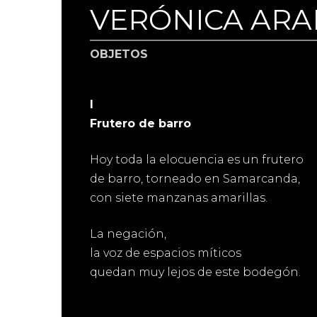
VERÓNICA AR
OBJETOS
I
Frutero de barro
Hoy toda la elocuencia es un frutero
de barro, torneado en Samarcanda,
con siete manzanas amarillas.
La negación,
la voz de espacios míticos
quedan muy lejos de este bodegón.