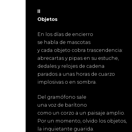
II
Objetos
En los días de encierro
se habla de mascotas
y cada objeto cobra trascendencia:
abrecartas y pipas en su estuche,
dedales y relojes de cadena
parados a unas horas de cuarzo
implosivas o en sombra.
Del gramófono sale
una voz de barítono
como un corzo a un paisaje amplio.
Por un momento, olvido los objetos,
la inquietante guarida.