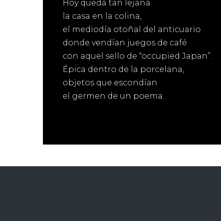
Hoy queda tan lejana
la casa en la colina,
el mediodía otoñal del anticuario
donde vendían juegos de café
con aquel sello de “occupied Japan”.
Épica dentro de la porcelana,
objetos que escondían
el germen de un poema.