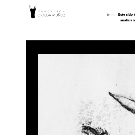
FUNDACI
Este sitio
Inicio
Ort
análisis 
ORTEGA
MUÑOZ