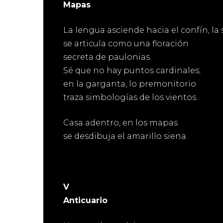
Mapas
La lengua asciende hacia el confín, la 
se articula como una floración
secreta de paulonias.
Sé que no hay puntos cardinales;
en la garganta, lo premonitorio
traza simbologías de los vientos.
Casa adentro, en los mapas
se desdibuja el amarillo siena.
V
Anticuario