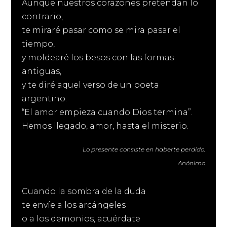
Aunque nuestros corazones pretendan lo
contrario,
te miraré pasar como se mira pasar el
tiempo,
y moldearé los besos con las formas
antiguas,
y te diré aquel verso de un poeta
argentino:
“El amor empieza cuando Dios termina”.
Hemos llegado, amor, hasta el misterio.
Lo presente consiste en haberte perdido.
Anónimo
Cuando la sombra de la duda
te envíe a los arcángeles
o a los demonios, acuérdate