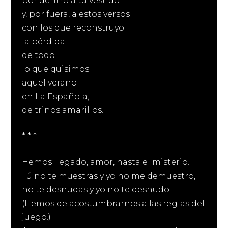
por dentro a tu vestido
y, por fuera, a estos versos
con los que reconstruyo
la pérdida
de todo
lo que quisimos
aquel verano
en La Española,
de trinos amarillos.
* * *
Hemos llegado, amor, hasta el misterio.
Tú no te muestras y yo no me demuestro,
no te desnudas y yo no te desnudo.
(Hemos de acostumbrarnos a las reglas del
juego.)