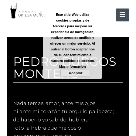
FUNDACIÓ
Nav
Este sitio Web utiliza
cookies propias y de
ORTEGA
terceros para mejorar su
experiencia de navegación,
realizar tareas de análisis y
MUÑOZ
ofrecer un mejor servicio. Al
pulsar el botón aceptar nos
da su consentimiento a
PEDRO BURGOS
nuestra política de cookies.
Más información
MONTERO
Aceptar
Nada temas, amor, ante mis ojos,
ni ante mi corazón tu orgullo palidezca;
de haberlo yo sabido, hubiera
roto la hebra que me cosió