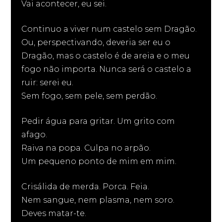
Vai acontecer, eu sei.
Continuo a viver num castelo sem Dragão.
Ou, perspectivando, deveria ser eu o
Dragão, mas o castelo é de areia e o meu
fogo não importa. Nunca será o castelo a
ruir: serei eu.
Sem fogo, sem pele, sem perdão.
Pedir água para gritar. Um grito com
afago.
Raiva na popa. Culpa no arpão.
Um pequeno ponto de mim em mim.
Crisálida de merda. Porca. Feia.
Nem sangue, nem plasma, nem soro.
Deves matar-te.