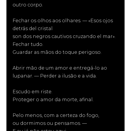
outro corpo.
Fechar os olhos aos olhares. — «Esos ojos
detrás del cristal
son dos negros cautivos cruzando el mar».
Fechar tudo.
Guardar as mãos do toque perigoso.
Abrir mão de um amor e entregá-lo ao
lupanar. — Perder a ilusão e a vida.
Escudo em riste.
Proteger o amor da morte, afinal.
Pelo menos, com a certeza do fogo,
ou dormimos ou pensamos. —