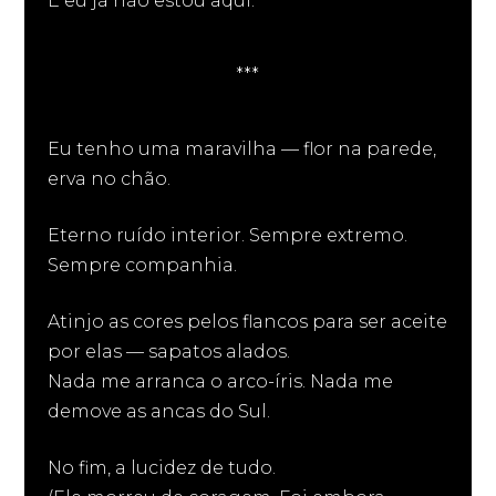
E eu já não estou aqui.
***
Eu tenho uma maravilha — flor na parede,
erva no chão.
Eterno ruído interior. Sempre extremo.
Sempre companhia.
Atinjo as cores pelos flancos para ser aceite
por elas — sapatos alados.
Nada me arranca o arco-íris. Nada me
demove as ancas do Sul.
No fim, a lucidez de tudo.