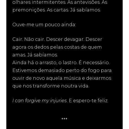
olhares intermitentes. As antevisões. As
premonições. As cartas. Já sabíamos.
Ouve-me um pouco ainda:
Cair. Não cair. Descer devagar. Descer
agora os dedos pelas costas de quem
amas. Já sabíamos.
Ainda há o arrasto, o lastro. É necessário.
Estivemos demasiado perto do fogo para
ouvir de novo aquela música e deixarmos
que nos transforme noutra vida.
I can forgive my injuries
. E espero-te feliz.
***