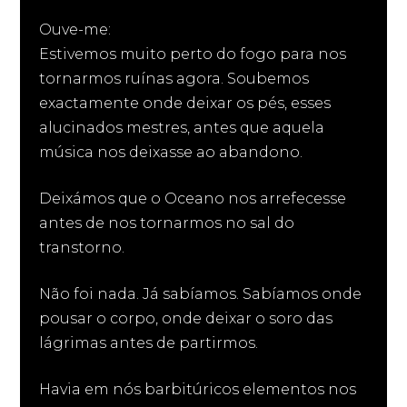
Ouve-me:
Estivemos muito perto do fogo para nos
tornarmos ruínas agora. Soubemos
exactamente onde deixar os pés, esses
alucinados mestres, antes que aquela
música nos deixasse ao abandono.
Deixámos que o Oceano nos arrefecesse
antes de nos tornarmos no sal do
transtorno.
Não foi nada. Já sabíamos. Sabíamos onde
pousar o corpo, onde deixar o soro das
lágrimas antes de partirmos.
Havia em nós barbitúricos elementos nos