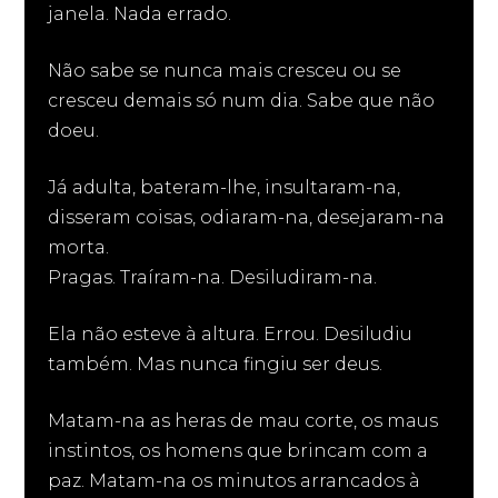
janela. Nada errado.
Não sabe se nunca mais cresceu ou se
cresceu demais só num dia. Sabe que não
doeu.
Já adulta, bateram-lhe, insultaram-na,
disseram coisas, odiaram-na, desejaram-na
morta.
Pragas. Traíram-na. Desiludiram-na.
Ela não esteve à altura. Errou. Desiludiu
também. Mas nunca fingiu ser deus.
Matam-na as heras de mau corte, os maus
instintos, os homens que brincam com a
paz. Matam-na os minutos arrancados à