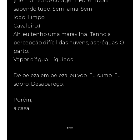
(Ele morreu de coragem. Foi embora
sabendo tudo. Sem lama. Sem
lodo. Limpo.
Cavaleiro.)
Ah, eu tenho uma maravilha! Tenho a
percepção difícil das nuvens, as tréguas. O
parto.
Vapor d’água. Líquidos.
De beleza em beleza, eu voo. Eu sumo. Eu
sobro. Desapareço.
Porém,
a casa.
***