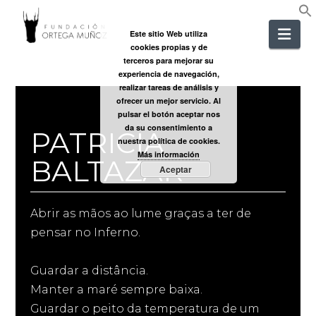
FUNDACIÓ
Nav
Este sitio Web utiliza
cookies propias y de
ORTEGA
terceros para mejorar su
experiencia de navegación,
realizar tareas de análisis y
MUÑOZ
ofrecer un mejor servicio. Al
pulsar el botón aceptar nos
da su consentimiento a
PATRICIA
nuestra política de cookies.
Más información
BALTAZAR
Aceptar
Abrir as mãos ao lume graças a ter de
pensar no Inferno.
Guardar a distância.
Manter a maré sempre baixa.
Guardar o peito da temperatura de um