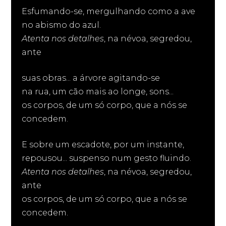
Esfumando-se, mergulhando como a ave
no abismo do azul.
Atenta nos detalhes
, na névoa, segredou,
ante
suas obras... a árvore agitando-se
na rua, um cão mais ao longe, sons...
os corpos, de um só corpo, que a nós se
concedem.
E sobre um escadote, por um instante,
repousou... suspenso num gesto fluindo.
Atenta nos detalhes
, na névoa, segredou,
ante
os corpos, de um só corpo, que a nós se
concedem.