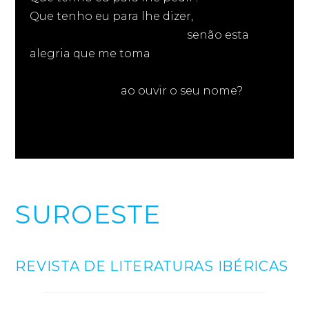
Que tenho eu para lhe dizer,
senão esta
alegria que me toma
ao ouvir o seu nome?
SUROESTE
REVISTA DE LITERATURAS IBÉRICAS