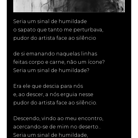
Seria um sinal de humildade
o sapato que tanto me perturbava,
pudor do artista face ao silêncio
de si emanando naquelas linhas
feitas corpo e carne, não um ícone?
Seria um sinal de humildade?
Era ele que descia para nós
e, ao descer, a nós erguia nesse
pudor do artista face ao silêncio.
Descendo, vindo ao meu encontro,
acercando-se de mim no deserto...
Seria um sinal de humildade,