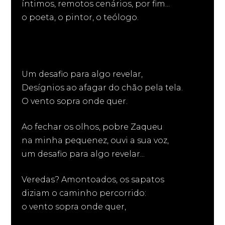
íntimos, remotos cenários, por fim...
o poeta, o pintor, o teólogo.
Um desafio para algo revelar,
Desígnios ao afagar do chão pela tela.
O vento sopra onde quer.
Ao fechar os olhos, pobre Zaqueu
na minha pequenez, ouvi a sua voz,
um desafio para algo revelar...
Veredas? Amontoados, os sapatos
diziam o caminho percorrido:
o vento sopra onde quer,