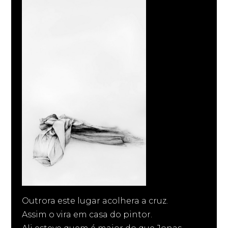
Outrora este lugar acolhera a cruz.
Assim o vira em casa do pintor.