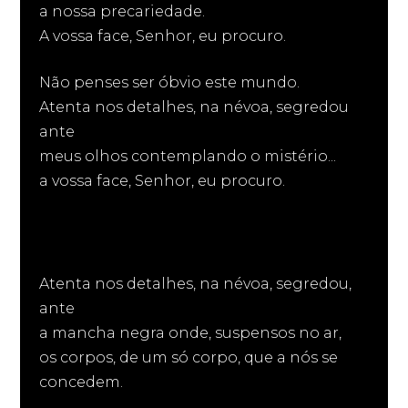
a nossa precariedade.
A vossa face, Senhor, eu procuro.
Não penses ser óbvio este mundo.
Atenta nos detalhes, na névoa, segredou
ante
meus olhos contemplando o mistério...
a vossa face, Senhor, eu procuro.
Atenta nos detalhes, na névoa, segredou,
ante
a mancha negra onde, suspensos no ar,
os corpos, de um só corpo, que a nós se
concedem.