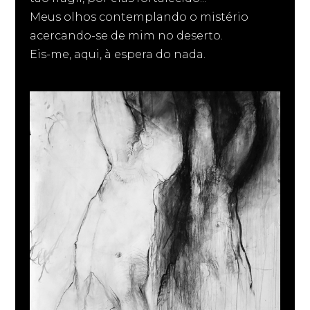
Meus olhos contemplando o mistério
acercando-se de mim no deserto.
Eis-me, aqui, à espera do nada.