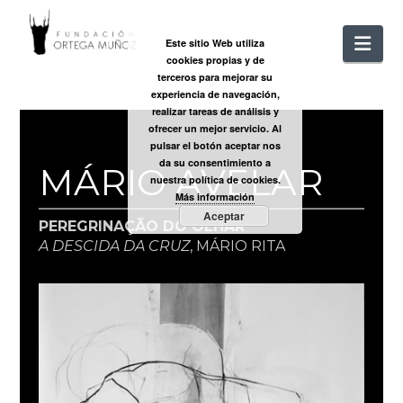
FUNDACIÓ
Nav
Este sitio Web utiliza
cookies propias y de
ORTEGA
terceros para mejorar su
experiencia de navegación,
realizar tareas de análisis y
MUÑOZ
ofrecer un mejor servicio. Al
pulsar el botón aceptar nos
da su consentimiento a
MÁRIO AVELAR
nuestra política de cookies.
Más información
Aceptar
PEREGRINAÇÃO DO OLHAR
A DESCIDA DA CRUZ
, MÁRIO RITA