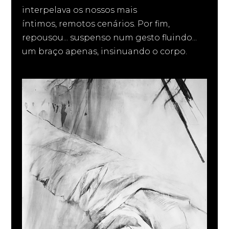
interpelava os nossos mais
íntimos, remotos cenários. Por fim,
repousou... suspenso num gesto fluindo...
um braço apenas, insinuando o corpo.