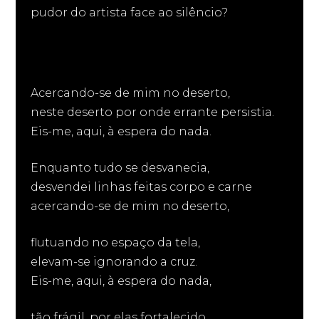
pudor do artista face ao silêncio?
Acercando-se de mim no deserto,
neste deserto por onde errante persistia.
Eis-me, aqui, à espera do nada.
Enquanto tudo se desvanecia,
desvendei linhas feitas corpo e carne
acercando-se de mim no deserto,
flutuando no espaço da tela,
elevam-se ignorando a cruz.
Eis-me, aqui, à espera do nada,
tão frágil, por elas fortalecido...