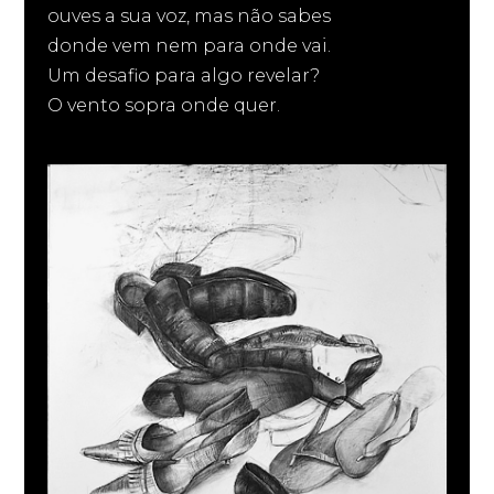
ouves a sua voz, mas não sabes
donde vem nem para onde vai.
Um desafio para algo revelar?
O vento sopra onde quer.