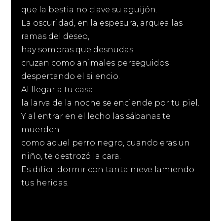
que la bestia no clave su aguijón.
La oscuridad, en la espesura, arquea las
ramas del deseo,
hay sombras que desnudas
cruzan como animales perseguidos
despertando el silencio.
Al llegar a tu casa
la larva de la noche se enciende por tu piel.
Y al entrar en el lecho las sábanas te
muerden
como aquel perro negro, cuando eras un
niño, te destrozó la cara.
Es difícil dormir con tanta nieve lamiendo
tus heridas.