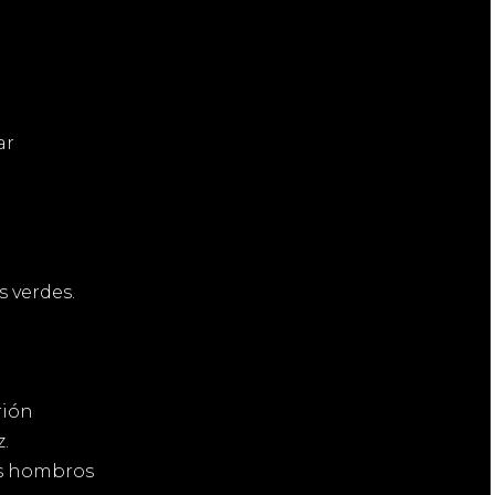
ar
s verdes.
rión
z.
is hombros