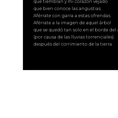
que tiemblan y mi corazón vejado
que bien conoce las angustias…
Aférrate con garra a estas ofrendas.
Aférrate a la imagen de aquel árbol
que se quedó tan solo en el borde del
(por causa de las lluvias torrenciales)
después del corrimiento de la tierra.