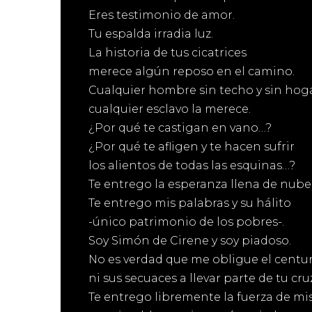
Eres testimonio de amor.
Tu espalda irradia luz.
La historia de tus cicatrices
merece algún reposo en el camino.
Cualquier hombre sin techo y sin hog
cualquier esclavo la merece.
¿Por qué te castigan en vano…?
¿Por qué te afligen y te hacen sufrir
los alientos de todas las esquinas…?
Te entrego la esperanza llena de nube
Te entrego mis palabras y su hálito
-único patrimonio de los pobres-.
Soy Simón de Cirene y soy piadoso.
No es verdad que me obligue el centu
ni sus secuaces a llevar parte de tu cru
Te entrego libremente la fuerza de m