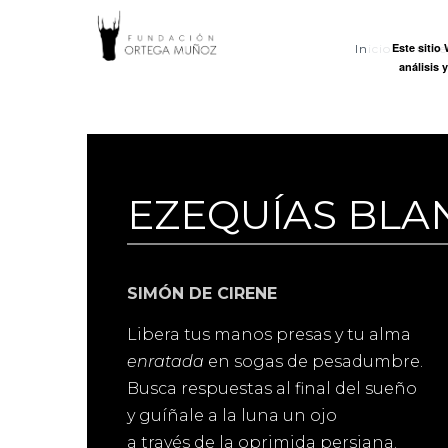
FUNDACI
Este sitio
Inicio
Ort
análisis 
ORTEGA
MUÑOZ
EZEQUÍAS BLA
SIMÓN DE CIRENE
Libera tus manos presas y tu alma
enratada
en sogas de pesadumbre.
Busca respuestas al final del sueño
y guíñale a la luna un ojo
a través de la oprimida persiana.