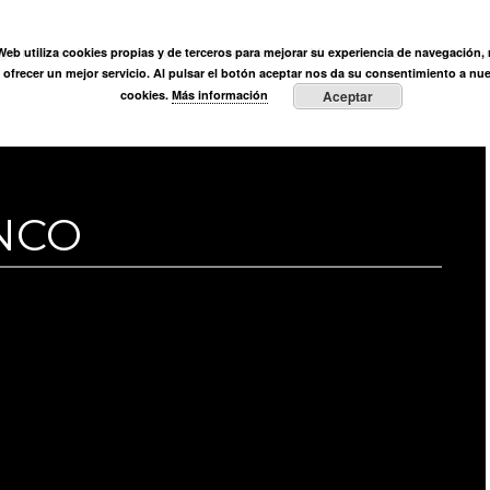
ÓN
 Web utiliza cookies propias y de terceros para mejorar su experiencia de navegación, r
ega Muñoz
Fundación
Actividades
Prensa
Entre vi
y ofrecer un mejor servicio. Al pulsar el botón aceptar nos da su consentimiento a nue
cookies.
Más información
Aceptar
NCO