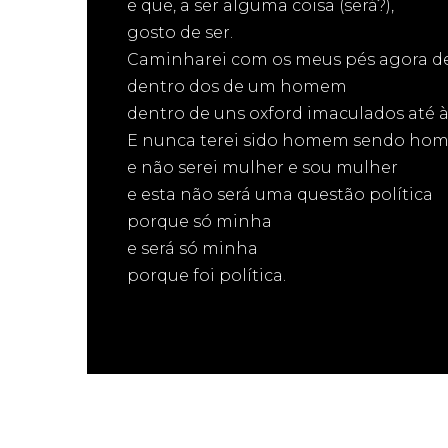
e que, a ser alguma coisa (será?),
gosto de ser.
Caminharei com os meus pés agora d
dentro dos de um homem
dentro de uns oxford imaculados até à
E nunca terei sido homem sendo ho
e não serei mulher e sou mulher
e esta não será uma questão política
porque só minha
e será só minha
porque foi política.