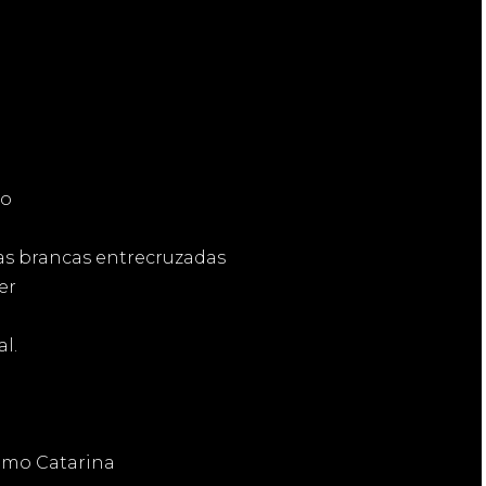
no
cas brancas entrecruzadas
er
l.
omo Catarina