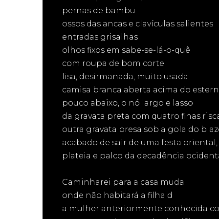
pernas de bambu
ossos das ancas e clavículas salientes
entradas grisalhas
olhos fixos em sabe-se-lá-o-quê
com roupa de bom corte
lisa, desirmanada, muito usada
camisa branca aberta acima do ester
pouco abaixo, o nó largo e lasso
da gravata preta com quatro finas ris
outra gravata presa sob a gola do blaz
acabado de sair de uma festa oriental,
plateia e palco da decadência ocidenta
Caminharei para a casa muda
onde não habitará a filha d
a mulher anteriormente conhecida c