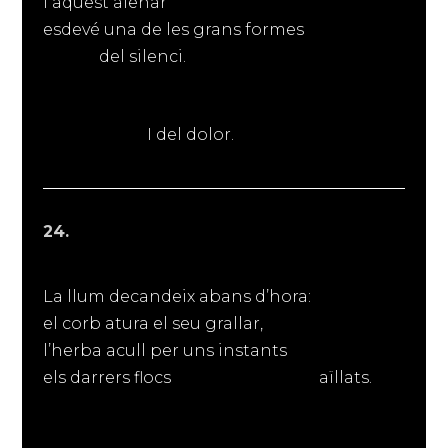
I aquest alenar
esdevé una de les grans formes
del silenci.
I del dolor.
24.
La llum decandeix abans d’hora:
el corb atura el seu grallar,
l’herba acull per uns instants
els darrers flocs aïllats.