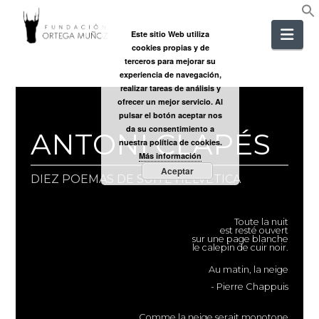
FUNDACIÓ
Nav
Este sitio Web utiliza
cookies propias y de
ORTEGA
terceros para mejorar su
experiencia de navegación,
realizar tareas de análisis y
MUÑOZ
ofrecer un mejor servicio. Al
pulsar el botón aceptar nos
da su consentimiento a
ANTONI CLAPÉS
nuestra política de cookies.
Más información
Aceptar
DIEZ POEMAS DE SUITE HELVÈTICA
Toute la nuit
est resté ouvert
sur une page blanche
le calepin de cuir noir.
Au matin, la neige
- Pierre Chappuis
Comme la neige serait monotone