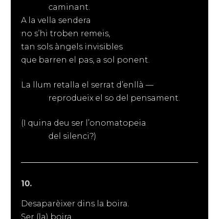
caminant.
A la vella sendera
no s’hi troben remeis,
tan sols àngels invisibles
que barren el pas, a sol ponent.
La llum retalla el serrat d’enllà —
reprodueix el so del pensament.
(I quina deu ser l’onomatopeia
del silenci?)
10.
Desaparèixer dins la boira.
Ser (la) boira.