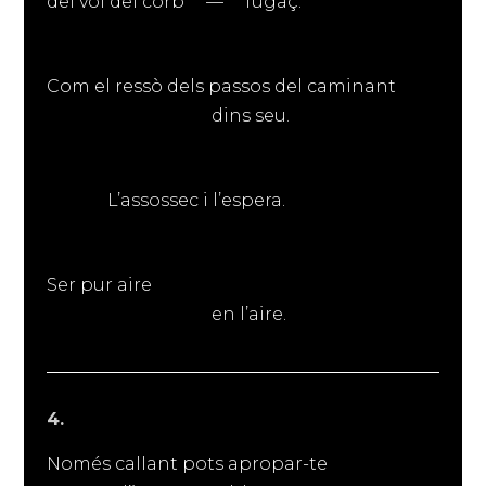
del vol del corb — fugaç.
Com el ressò dels passos del caminant
dins seu.
L’assossec i l’espera.
Ser pur aire
en l’aire.
4.
Només callant pots apropar-te