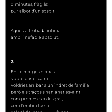
diminutes, fràgils:
pur albor d’un sospir.
Aquesta trobada íntima
amb l’inefable absolut.
2.
Entre marges blancs,
s’obre pas el camí.
Voldries arribar a un indret de familia
però els traços s’han anat esvaint
com promeses a desgrat,
com l’ombra fosca