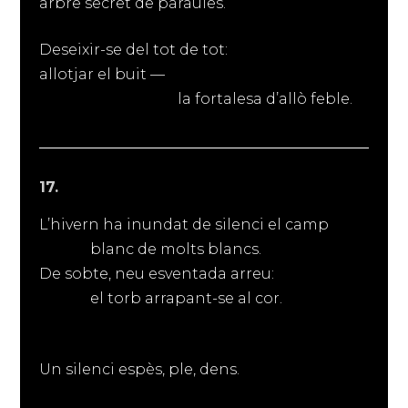
arbre secret de paraules.
Deseixir-se del tot de tot:
allotjar el buit —
la fortalesa d’allò feble.
17.
L’hivern ha inundat de silenci el camp
blanc de molts blancs.
De sobte, neu esventada arreu:
el torb arrapant-se al cor.
Un silenci espès, ple, dens.