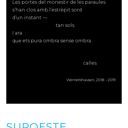
Les portes del monestir de les paraules
s’han clos amb l’estrèpit sord
d’un instant —
tan sols.
I ara
que ets pura ombra sense ombra
calles.
Wernetshausen, 2018 – 2019
SUROESTE