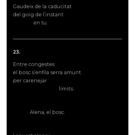
Gaudeix de la caducitat
del goig de l’instant
en tu.
23.
Entre congestes
el bosc s’enfila serra amunt
per carenejar
límits.
Alena, el bosc.