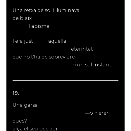
Una retxa de sol il·luminava
de biaix
l’abisme.
I era just aquella
eternitat
que no t’ha de sobreviure
ni un sol instant.
19.
Una garsa
—o n’eren
dues?—
alça el seu bec dur