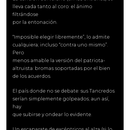
lleva cada tanto al coro: el ánimo
filtrándose
por la entonación.
“Imposible elegir libremente”, lo admite
cualquiera; incluso “contra uno mismo”.
Pero
menos amable la versión del patriota-
altruista: bromas soportadas por el bien
de los acuerdos.
El país donde no se debate: sus Tancredos
serían simplemente golpeados; aun así,
hay
que subirse y ondear lo evidente.
Un escaparate de excéntricos al alza (si lo