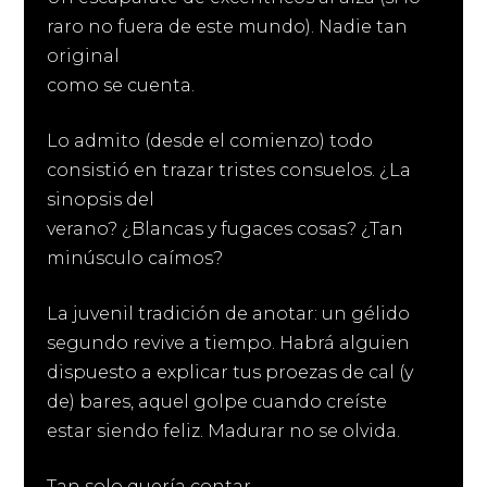
raro no fuera de este mundo). Nadie tan
original
como se cuenta.
Lo admito (desde el comienzo) todo
consistió en trazar tristes consuelos. ¿La
sinopsis del
verano? ¿Blancas y fugaces cosas? ¿Tan
minúsculo caímos?
La juvenil tradición de anotar: un gélido
segundo revive a tiempo. Habrá alguien
dispuesto a explicar tus proezas de cal (y
de) bares, aquel golpe cuando creíste
estar siendo feliz. Madurar no se olvida.
Tan solo quería contar