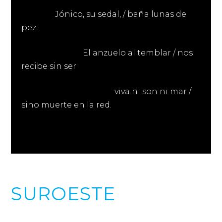
Jónico, su sedal, / baña lunas de
pez.
El anzuelo al temblar / nos
recibe sin ser
viva ni son ni mar /
sino muerte en la red.
SUROESTE