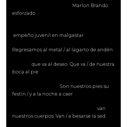
Marlon Brando
esforzado
empeño juvenil en malgastar
Regresamos al metal / al lagarto de andén
que va al deseo. Que va / de nuestra
boca al pie.
Son nuestros pies su
festín / y a la noche a caer
van
nuestros cuerpos. Van / a besarse la sed.