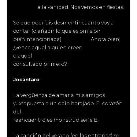
a la vanidad. Nos vemos en fiestas.
Sé que podríais desmentir cuanto voy a
contar (o añadir lo que es omisión
bienintencionada) Ahora bien,
¿vence aquel a quien creen
o aquel
consultado primero?
Jocántaro
La vergüenza de amar a mis amigos
yuxtapuesta a un odio barajado. El corazón
del
reencuentro es monstruo serie B.
La canción del verano (en las entrañas) se