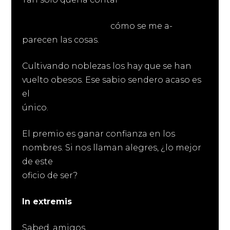
cómo se me a-
parecen las cosas.
Cultivando noblezas los hay que se han
vuelto obesos. Ese sabio sendero acaso es
el
único.
El premio es ganar confianza en los
nombres. Si nos llaman alegres, ¿lo mejor
de este
oficio de ser?
In extremis
Sabed, amigos