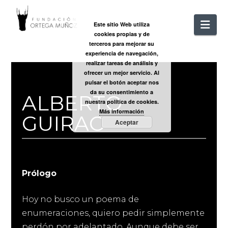
FUNDACIÓ
Nav
Este sitio Web utiliza
cookies propias y de
ORTEGA
terceros para mejorar su
experiencia de navegación,
realizar tareas de análisis y
MUÑOZ
ofrecer un mejor servicio. Al
pulsar el botón aceptar nos
da su consentimiento a
ALBERTO
nuestra política de cookies.
Más información
GUIRAO
Aceptar
Prólogo
Hoy no busco un poema de
enumeraciones, quiero pedir simplemente
perdón por adelantado. Aunque debe ser