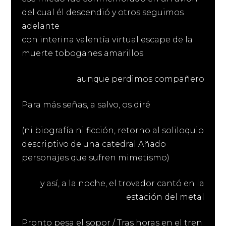
del cual él descendió y otros seguimos
adelante
con interina valentía virtual escape de la
muerte toboganes amarillos
aunque perdimos compañero
Para más señas, a salvo, os diré
(ni biografía ni ficción, retorno al soliloquio
descriptivo de una catedral Añado
personajes que sufren mimetismo)
y así, a la noche, el trovador cantó en la
estación del metal
Pronto pesa el sopor / Tras horas en el tren