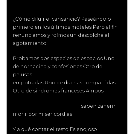
¿Cómo diluir el cansancio? Paseándolo
primero en los últimos moteles Pero al fin
renunciamos y roímos un descolche al
agotamiento
Probamos dos especies de espacios Uno
de hornacina y confesiones Otro de
pelusas
empotradas Uno de duchas compartidas
Otro de síndromes franceses Ambos
saben zaherir,
morir por misericordias
Y a qué contar el resto Es enojoso