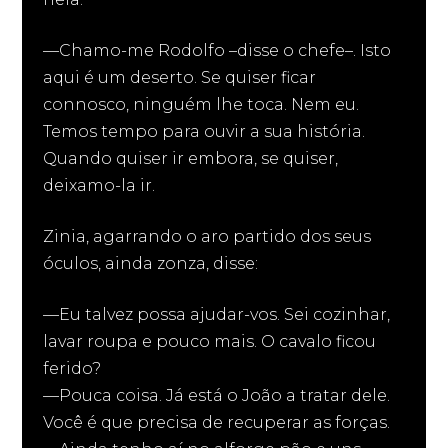
—Chamo-me Rodolfo –disse o chefe–. Isto
aqui é um deserto. Se quiser ficar
connosco, ninguém lhe toca. Nem eu.
Temos tempo para ouvir a sua história.
Quando quiser ir embora, se quiser,
deixamo-la ir.
Zinia, agarrando o aro partido dos seus
óculos, ainda zonza, disse:
—Eu talvez possa ajudar-vos. Sei cozinhar,
lavar roupa e pouco mais. O cavalo ficou
ferido?
—Pouca coisa. Já está o João a tratar dele.
Você é que precisa de recuperar as forças.