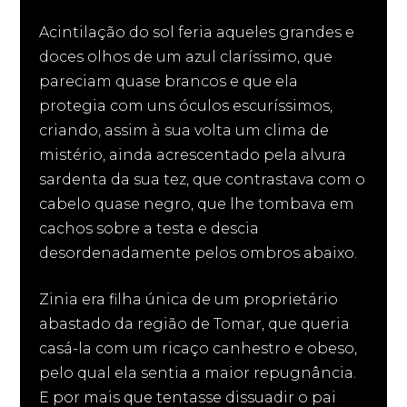
Acintilação do sol feria aqueles grandes e
doces olhos de um azul claríssimo, que
pareciam quase brancos e que ela
protegia com uns óculos escuríssimos,
criando, assim à sua volta um clima de
mistério, ainda acrescentado pela alvura
sardenta da sua tez, que contrastava com o
cabelo quase negro, que lhe tombava em
cachos sobre a testa e descia
desordenadamente pelos ombros abaixo.
Zinia era filha única de um proprietário
abastado da região de Tomar, que queria
casá-la com um ricaço canhestro e obeso,
pelo qual ela sentia a maior repugnância.
E por mais que tentasse dissuadir o pai