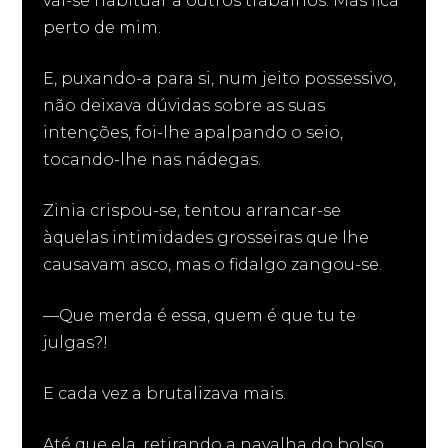
vai-se habituar a outros trabalhos. Mas fica
perto de mim.
E, puxando-a para si, num jeito possessivo,
não deixava dúvidas sobre as suas
intenções, foi-lhe apalpando o seio,
tocando-lhe nas nádegas.
Zinia crispou-se, tentou arrancar-se
àquelas intimidades grosseiras que lhe
causavam asco, mas o fidalgo zangou-se.
—Que merda é essa, quem é que tu te
julgas?!
E cada vez a brutalizava mais.
Até que ela, retirando a navalha do bolso