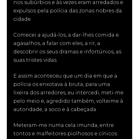
nos subúrbios e às vezes eram arredados e
expulsos pela polícia das zonas nobres da
cidade.
Comecei a ajudá-los, a dar-lhes comida e
agasalhos, a falar com eles, a rir, a
descobrir os seus dramas e infortúnios, as
suas tristes vidas.
E assim aconteceu que um dia em que a
polícia os enxotava à bruta, para uma
lixeira dos arredores, eu intercedi, meti-me
pelo meio e, agredido também, volteime à
autoridade, a soco e à cabeçada.
Meteram-me numa cela imunda, entre
tontos e malfeitores piolhosos e cínicos.