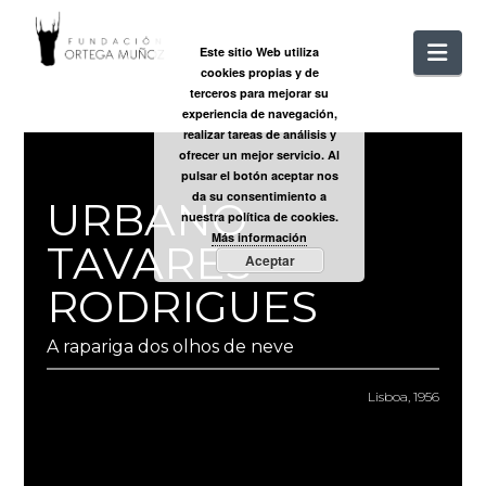
FUNDACIÓ
Nav
Este sitio Web utiliza
cookies propias y de
ORTEGA
terceros para mejorar su
experiencia de navegación,
realizar tareas de análisis y
MUÑOZ
ofrecer un mejor servicio. Al
pulsar el botón aceptar nos
da su consentimiento a
URBANO
nuestra política de cookies.
Más información
TAVARES
Aceptar
RODRIGUES
A rapariga dos olhos de neve
Lisboa, 1956