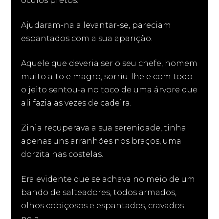
óculos pretos.
Ajudaram-na a levantar-se, pareciam
espantados com a sua aparição.
Aquele que deveria ser o seu chefe, homem
muito alto e magro, sorriu-lhe e com todo
o jeito sentou-a no toco de uma árvore que
ali fazia as vezes de cadeira.
Zinia recuperava a sua serenidade, tinha
apenas uns arranhões nos braços, uma
dorzita nas costelas.
Era evidente que se achava no meio de um
bando de salteadores, todos armados,
olhos cobiçosos e espantados, cravados
nela.