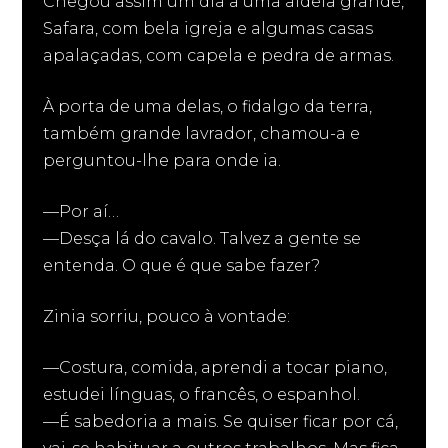
Chegou assim um dia a uma aldeia grande,
Safara, com bela igreja e algumas casas
apalaçadas, com capela e pedra de armas.
À porta de uma delas, o fidalgo da terra,
também grande lavrador, chamou-a e
perguntou-lhe para onde ia.
—Por aí…
—Desça lá do cavalo. Talvez a gente se
entenda. O que é que sabe fazer?
Zinia sorriu, pouco à vontade:
—Costura, comida, aprendi a tocar piano,
estudei línguas, o francês, o espanhol.
—É sabedoria a mais. Se quiser ficar por cá,