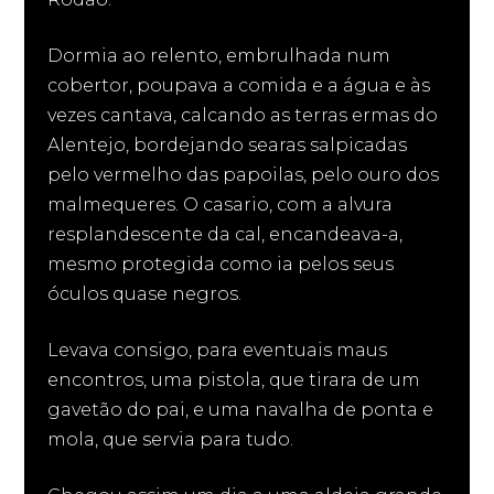
Dormia ao relento, embrulhada num
cobertor, poupava a comida e a água e às
vezes cantava, calcando as terras ermas do
Alentejo, bordejando searas salpicadas
pelo vermelho das papoilas, pelo ouro dos
malmequeres. O casario, com a alvura
resplandescente da cal, encandeava-a,
mesmo protegida como ia pelos seus
óculos quase negros.
Levava consigo, para eventuais maus
encontros, uma pistola, que tirara de um
gavetão do pai, e uma navalha de ponta e
mola, que servia para tudo.