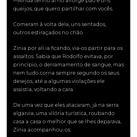
—Ainda tenho aí no alforge pão e uns
queijos, que quero partilhar com vocês.
Comeram à volta dela, uns sentados,
outros estiraçados no chão.
Zinia por ali ia ficando, via-os partir para os
assaltos. Sabia que Rodolfo evitava, por
princípio, o derramamento de sangue, mas
nem tudo corria sempre segundo os seus
desejos, até a algumas violações ele
assistia, voltando a cara.
De uma vez que eles atacaram, já na serra
algarvia, uma vilória turística, roubando
casa a casa o melhor que se lhes deparava,
Zinia acompanhou-os.