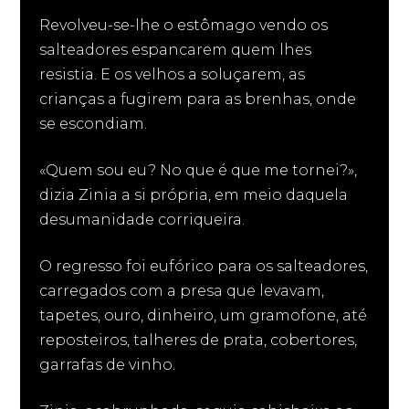
Revolveu-se-lhe o estômago vendo os
salteadores espancarem quem lhes
resistia. E os velhos a soluçarem, as
crianças a fugirem para as brenhas, onde
se escondiam.
«Quem sou eu? No que é que me tornei?»,
dizia Zinia a si própria, em meio daquela
desumanidade corriqueira.
O regresso foi eufórico para os salteadores,
carregados com a presa que levavam,
tapetes, ouro, dinheiro, um gramofone, até
reposteiros, talheres de prata, cobertores,
garrafas de vinho.