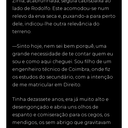
Zinia, acabrunhada, seguia cabisbaixa ao
lado de Rodolfo. Este acomodou-se num
relevo da erva seca e, puxando-a para perto
dele, indicou-lhe outra relevância do
terreno.
—Sinto hoje, nem sei bem porquê, uma
grande necessidade de te contar quem eu
sou e como aqui cheguei. Sou filho de um
engenheiro técnico de Coimbra, onde fiz
os estudos do secundário, com a intenção
de me matricular em Direito.
Tinha dezassete anos, era já muito alto e
desengonçado e abria uns olhos de
espanto e comiseração para os cegos, os
mendigos, os sem abrigo que gravitavam