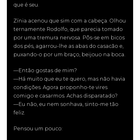
que é seu.
Zínia acenou que sim com a cabeça. Olhou
ternamente Rodolfo, que parecia tomado
por uma tremura nervosa. Pôs-se em bicos
dos pés, agarrou-lhe as abas do casacão e,
puxando-o por um braço, beijouo na boca.
—Então gostas de mim?
—Há muito que eu te quero, mas não havia
condições. Agora proponho-te vires
comigo e casarmos. Achas disparatado?
—Eu não, eu nem sonhava, sinto-me tão
feliz.
Pensou um pouco: