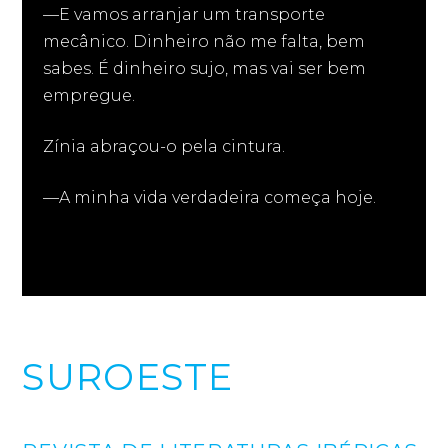
—E vamos arranjar um transporte
mecânico. Dinheiro não me falta, bem
sabes. É dinheiro sujo, mas vai ser bem
empregue.
Zínia abraçou-o pela cintura.
—A minha vida verdadeira começa hoje.
SUROESTE