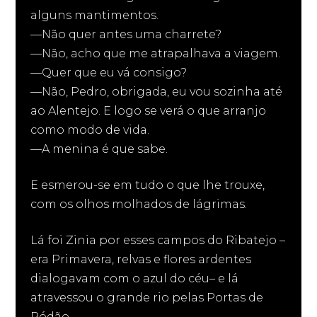
alguns mantimentos.
—Não quer antes uma charrete?
—Não, acho que me atrapalhava a viagem.
—Quer que eu vá consigo?
—Não, Pedro, obrigada, eu vou sozinha até
ao Alentejo. E logo se verá o que arranjo
como modo de vida.
—A menina é que sabe.
E esmerou-se em tudo o que lhe trouxe,
com os olhos molhados de lágrimas.
Lá foi Zinia por esses campos do Ribatejo –
era Primavera, relvas e flores ardentes
dialogavam com o azul do céu– e lá
atravessou o grande rio pelas Portas de
Ródão.