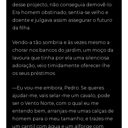
desse projecto, não conseguia demovê-lo.
Era homem obstinado, sentia-se velho e
doente e julgava assim assegurar o futuro
da filha.
Vendo-a tão sombria e às vezes mesmo a
chorar nos bancos do jardim, um moço da
lavoura que tinha por ela uma silenciosa
adoração, veio timidamente oferecer-lhe
os seus préstimos.
—Eu vou-me embora, Pedro. Se queres
ajudar-me, vais selar-me um cavalo, pode
ser o Vento Norte, com o qual eu me
entendo bem, arranjas-me umas calças de
homem para o meu tamanho, e trazes-me
um cantil com água e um alforge com