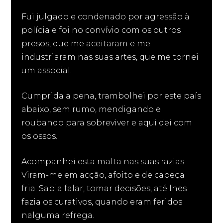
Fui julgado e condenado por agressão à
polícia e foi no convívio com os outros
presos, que me aceitaram e me
industriaram nas suas artes, que me tornei
um associal.
Cumprida a pena, trambolhei por este país
abaixo, sem rumo, mendigando e
roubando para sobreviver e aqui dei com
os ossos.
Acompanhei esta malta nas suas razias.
Viram-me em acção, afoito e de cabeça
fria. Sabia falar, tomar decisões, até lhes
fazia os curativos, quando eram feridos
nalguma refrega.