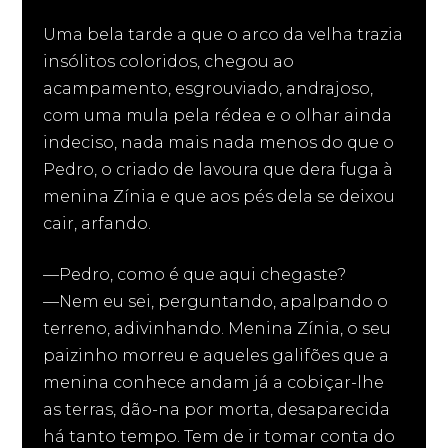
Uma bela tarde a que o arco da velha trazia
insólitos coloridos, chegou ao
acampamento, esgrouviado, andrajoso,
com uma mula pela rédea e o olhar ainda
indeciso, nada mais nada menos do que o
Pedro, o criado de lavoura que dera fuga à
menina Zínia e que aos pés dela se deixou
cair, arfando.
—Pedro, como é que aqui chegaste?
—Nem eu sei, perguntando, apalpando o
terreno, adivinhando. Menina Zínia, o seu
paizinho morreu e aqueles galifões que a
menina conhece andam já a cobiçar-lhe
as terras, dão-na por morta, desaparecida
há tanto tempo. Tem de ir tomar conta do