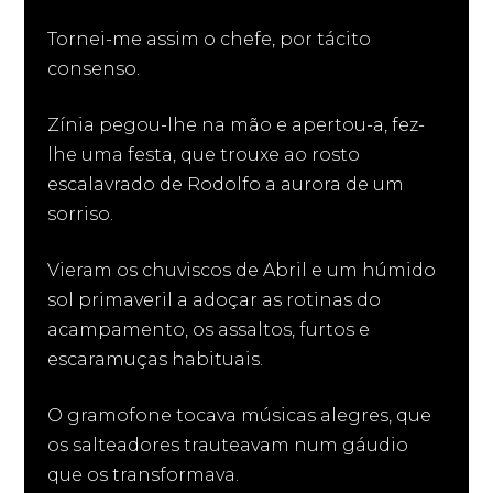
Tornei-me assim o chefe, por tácito
consenso.
Zínia pegou-lhe na mão e apertou-a, fez-
lhe uma festa, que trouxe ao rosto
escalavrado de Rodolfo a aurora de um
sorriso.
Vieram os chuviscos de Abril e um húmido
sol primaveril a adoçar as rotinas do
acampamento, os assaltos, furtos e
escaramuças habituais.
O gramofone tocava músicas alegres, que
os salteadores trauteavam num gáudio
que os transformava.