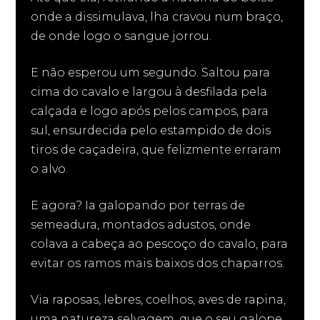
onde a dissimulava, lha cravou num braço,
de onde logo o sangue jorrou.
E não esperou um segundo. Saltou para
cima do cavalo e largou à desfilada pela
calçada e logo após pelos campos, para
sul, ensurdecida pelo estampido de dois
tiros de caçadeira, que felizmente erraram
o alvo.
E agora? Ia galopando por terras de
semeadura, montados adustos, onde
colava a cabeça ao pescoço do cavalo, para
evitar os ramos mais baixos dos chaparros.
Via raposas, lebres, coelhos, aves de rapina,
uma natureza selvagem, que o seu galope