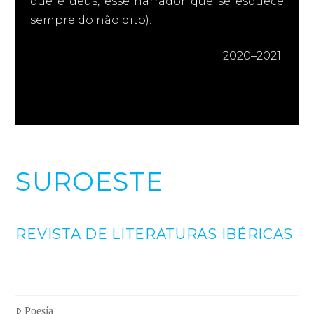
que é deus, esse narrador que se esquece
sempre do não dito).
2020–2021
SUROESTE
REVISTA DE LITERATURAS IBÉRICAS
Poesía