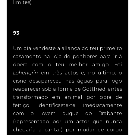
limites).
93
Um dia vendeste a aliança do teu primeiro
casamento na loja de penhores para ir à
ópera com o teu melhor amigo. Foi
Lohengrin
em três actos e, no último, o
cisne desapareceu nas águas para logo
reaparecer sob a forma de Gottfried, antes
transformado em animal por obra de
feitiço. Identificaste-te imediatamente
com o jovem duque do Brabante
(representado por um actor que nunca
chegaria a cantar) por mudar de corpo