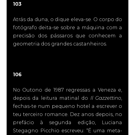
103
Atrás da duna, o dique eleva-se. O corpo do
fotógrafo deita-se sobre a máquina com a
precisão dos pássaros que conhecem a
geometria dos grandes castanheiros.
106
No Outono de 1987 regressas a Veneza e,
depois da leitura matinal do
Il Gazzettino
,
fechas-te num pequeno hotel a escrever o
teu terceiro romance. Dez anos depois, no
prefácio à segunda edição, Luciana
Stegagno Picchio escreveu: “É uma meta-