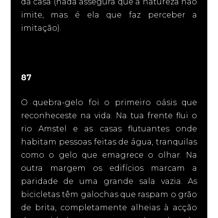
da casa (nada assegura que a natureza não
imite, mas é ela que faz perceber a
imitação).
87
O quebra-gelo foi o primeiro oásis que
reconheceste na vida. Na tua frente flui o
rio Amstel e as casas flutuantes onde
habitam pessoas feitas de água, tranquilas
como o gelo que emagrece o olhar. Na
outra margem os edifícios marcam a
paridade de uma grande sala vazia. As
bicicletas têm galochas que raspam o grão
de brita, completamente alheias à acção