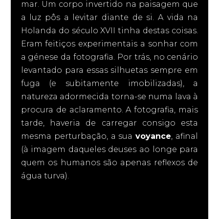
mar. Um corpo invertido na paisagem que
a luz pôs a levitar diante de si. A vida na
Holanda do século XVII tinha destas coisas.
Eram feitiços experimentais a sonhar com
a génese da fotografia. Por trás, no cenário
levantado para essas silhuetas sempre em
fuga (e subitamente imobilizadas), a
natureza adormecida torna-se numa lava à
procura de aclaramento. A fotografia, mais
tarde, haveria de carregar consigo esta
mesma perturbação, a sua
voyance
, afinal
(à imagem daqueles deuses ao longe para
quem os humanos são apenas reflexos de
água turva).