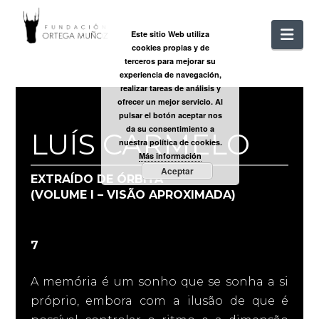
FUNDACIÓ
Nav
Este sitio Web utiliza
cookies propias y de
ORTEGA
terceros para mejorar su
experiencia de navegación,
realizar tareas de análisis y
MUÑOZ
ofrecer un mejor servicio. Al
pulsar el botón aceptar nos
da su consentimiento a
LUÍS CARMELO
nuestra política de cookies.
Más información
Aceptar
EXTRAÍDO DE ÓRBITA
(VOLUME I – VISÃO APROXIMADA)
7
A memória é um sonho que se sonha a si
próprio, embora com a ilusão de que é