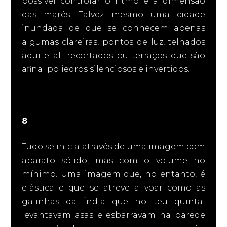
possível controlar o ritmo e a dimensão
das marés. Talvez mesmo uma cidade
inundada de que se conhecem apenas
algumas clareiras, pontos de luz, telhados
aqui e ali recortados ou terraços que são
afinal poliedros silenciosos e invertidos.
8
Tudo se inicia através de uma imagem com
aparato sólido, mas com o volume no
mínimo. Uma imagem que, no entanto, é
elástica e que se atreve a voar como as
galinhas da Índia que no teu quintal
levantavam asas e esbarravam na parede