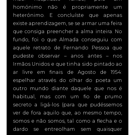
homónimo não é propriamente um
heterónimo. E concluíste que apenas
existe aprendizagem, se se armar uma feira
que consiga preencher a alma inteira. No
fundo, foi o que Almada conseguiu com
aquele retrato de Fernando Pessoa que
pudeste observar – anos antes – nos
Irmãos Unidos e que tinha sido pintado ao
ar livre em finais de Agosto de 1954:
espelhar através do olhar do poeta um
outro mundo diante daquele que nos é
habitual, mas com um fio de prumo
secreto a ligá-los (para que pudéssemos
ver de fora aquilo que, ao mesmo tempo,
somos e não somos, tal como a flecha e o
dardo se entreolham sem quaisquer