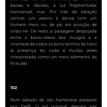
baixas e rápidas, a luz fragmentada,
transversal, nua. Por trás da estação
central, um veleiro à deriva com um
homem meio nu, de pé, em posição de
cristo rei. De resto, a paisagem despojada
entre o baixo-relevo dos musgos e a
incerteza de todos os bons sonhos de Ícaro
(a presença do nada é muitas vezes
interpretada como um mero elemento da
finitude).
102
Num sábado de céu framboesa passaste
por Delft. O sol outonal descaía nas