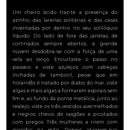
Um cheiro ácido traz-te a presença do
azinho, das lareiras solitárias e das casas
inventadas por dentro no seu solilóquio
líquido. Do lado de fora das janelas, de
cortinados sempre abertos, a grande
nuvem desdobra-se com a força de uma
vela ao terço. Encurtaste o passo no
passeio e viste azulejos com cabeças
inchadas de tamboril, peixe que em
holandês é tratado por diabo do mar; viste
algas e mais algas a formarem espirais sem
fim e, ao fundo da ponte metálica, junto ao
realejo, viste os três vestidos avermelhados
e negros cheios de rasgões e picotados
com pregos. Três mulheres a rirem com
garrafas na mão. Depois atiraram-nas