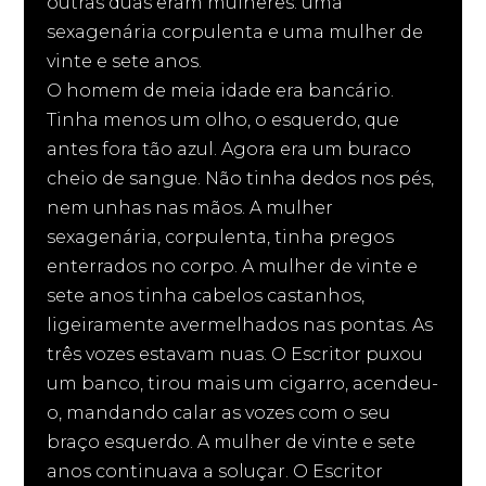
outras duas eram mulheres: uma
sexagenária corpulenta e uma mulher de
vinte e sete anos.
O homem de meia idade era bancário.
Tinha menos um olho, o esquerdo, que
antes fora tão azul. Agora era um buraco
cheio de sangue. Não tinha dedos nos pés,
nem unhas nas mãos. A mulher
sexagenária, corpulenta, tinha pregos
enterrados no corpo. A mulher de vinte e
sete anos tinha cabelos castanhos,
ligeiramente avermelhados nas pontas. As
três vozes estavam nuas. O Escritor puxou
um banco, tirou mais um cigarro, acendeu-
o, mandando calar as vozes com o seu
braço esquerdo. A mulher de vinte e sete
anos continuava a soluçar. O Escritor