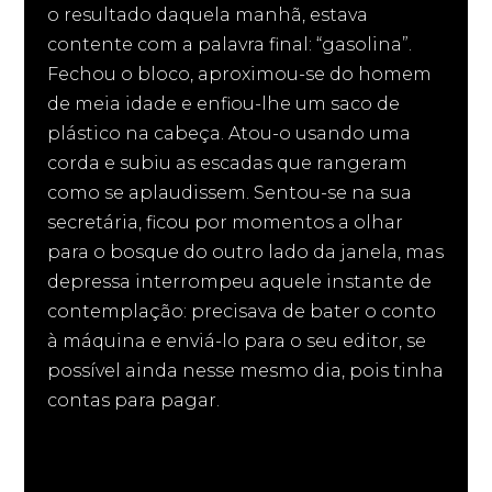
o resultado daquela manhã, estava
contente com a palavra final: “gasolina”.
Fechou o bloco, aproximou-se do homem
de meia idade e enfiou-lhe um saco de
plástico na cabeça. Atou-o usando uma
corda e subiu as escadas que rangeram
como se aplaudissem. Sentou-se na sua
secretária, ficou por momentos a olhar
para o bosque do outro lado da janela, mas
depressa interrompeu aquele instante de
contemplação: precisava de bater o conto
à máquina e enviá-lo para o seu editor, se
possível ainda nesse mesmo dia, pois tinha
contas para pagar.