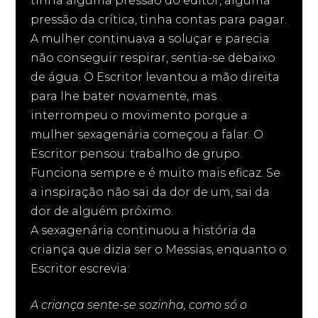
tinha alguma pressão do editor, alguma
pressão da crítica, tinha contas para pagar.
A mulher continuava a soluçar e parecia
não conseguir respirar, sentia-se debaixo
de água. O Escritor levantou a mão direita
para lhe bater novamente, mas
interrompeu o movimento porque a
mulher sexagenária começou a falar. O
Escritor pensou: trabalho de grupo.
Funciona sempre e é muito mais eficaz. Se
a inspiração não sai da dor de um, sai da
dor de alguém próximo.
A sexagenária continuou a história da
criança que dizia ser o Messias, enquanto o
Escritor escrevia:
A criança sente-se sozinha, como só o