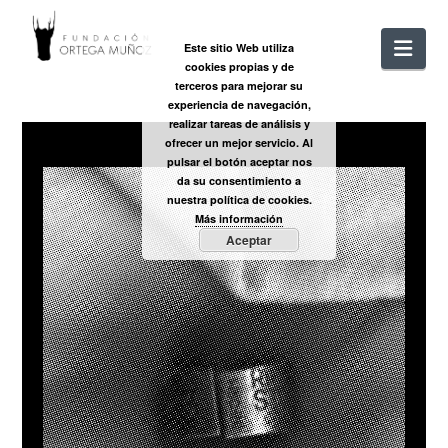
FUNDACIÓ
Nav
Este sitio Web utiliza
cookies propias y de
ORTEGA
terceros para mejorar su
experiencia de navegación,
realizar tareas de análisis y
MUÑOZ
ofrecer un mejor servicio. Al
pulsar el botón aceptar nos
da su consentimiento a
nuestra política de cookies.
Más información
Aceptar