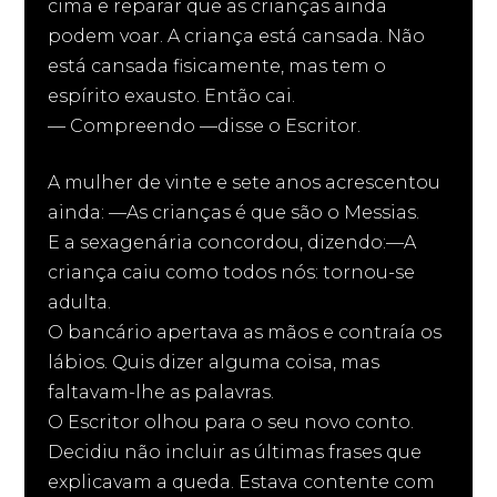
cima e reparar que as crianças ainda
podem voar. A criança está cansada. Não
está cansada fisicamente, mas tem o
espírito exausto. Então cai.
— Compreendo —disse o Escritor.
A mulher de vinte e sete anos acrescentou
ainda: —As crianças é que são o Messias.
E a sexagenária concordou, dizendo:—A
criança caiu como todos nós: tornou-se
adulta.
O bancário apertava as mãos e contraía os
lábios. Quis dizer alguma coisa, mas
faltavam-lhe as palavras.
O Escritor olhou para o seu novo conto.
Decidiu não incluir as últimas frases que
explicavam a queda. Estava contente com