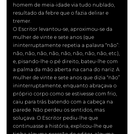
homem de meia-idade via tudo nublado,
resultado da febre que o fazia delirar e
tremer.
O Escritor levantou-se, aproximou-se da
mulher de vinte e sete anos (que
ininterruptamente repetia a palavra “não”:
não, não, não, não, não, não, não, não, etc.),
e, pisando-lhe o pé direito, bateu-lhe com
a palma da mão aberta na cana do nariz. A
mulher de vinte e sete anos que dizia “não”
ininterruptamente, enquanto abraçava o
próprio corpo como se estivesse com frio,
caiu para trás batendo com a cabeça na
parede. Não perdeu os sentidos, mas
soluçava. O Escritor pediu-lhe que
continuasse a história, explicou-lhe que