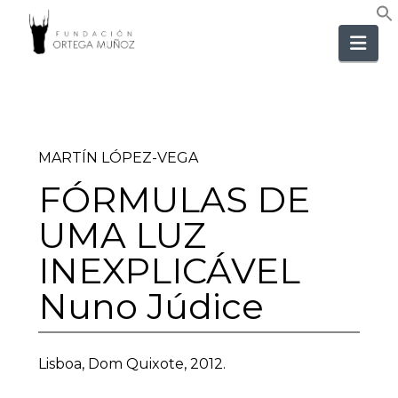
FUNDACIÓ
Nav
ORTEGA
MUÑOZ
MARTÍN LÓPEZ-VEGA
FÓRMULAS DE
UMA LUZ
INEXPLICÁVEL
Nuno Júdice
Lisboa, Dom Quixote, 2012.