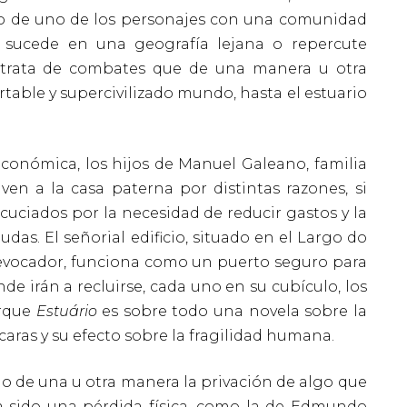
rato de uno de los personajes con una comunidad
s sucede en una geografía lejana o repercute
se trata de combates que de una manera u otra
ortable y supercivilizado mundo, hasta el estuario
económica, los hijos de Manuel Galeano, familia
lven a la casa paterna por distintas razones, si
cuciados por la necesidad de reducir gastos y la
udas. El señorial edificio, situado en el Largo do
evocador, funciona como un puerto seguro para
e irán a recluirse, cada uno en su cubículo, los
orque
Estuário
es sobre todo una novela sobre la
caras y su efecto sobre la fragilidad humana.
 de una u otra manera la privación de algo que
a sido una pérdida física, como la de Edmundo