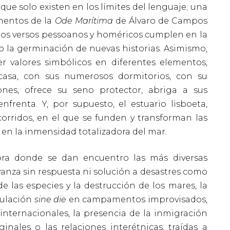
 que solo existen en los límites del lenguaje; una
mentos de la
Ode Marítima
de Álvaro de Campos
a, los versos pessoanos y homéricos cumplen en la
o la germinación de nuevas historias. Asimismo,
er valores simbólicos en diferentes elementos,
casa, con sus numerosos dormitorios, con su
cones, ofrece su seno protector, abriga a sus
nfrenta. Y, por supuesto, el estuario lisboeta,
rridos, en el que se funden y transforman las
e en la inmensidad totalizadora del mar.
ra donde se dan encuentro las más diversas
anza sin respuesta ni solución a desastres como
e las especies y la destrucción de los mares, la
mulación
sine die
en campamentos improvisados,
internacionales, la presencia de la inmigración
nales o las relaciones interétnicas, traídas a