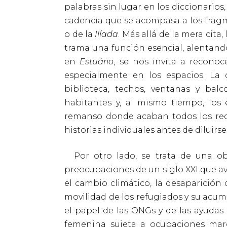
palabras sin lugar en los diccionarios,
cadencia que se acompasa a los frag
o de la
Ilíada
. Más allá de la mera cit
trama una función esencial, alentand
en
Estuário
, se nos invita a reconoc
especialmente en los espacios. La 
biblioteca, techos, ventanas y bal
habitantes y, al mismo tiempo, los e
remanso donde acaban todos los reco
historias individuales antes de diluirs
Por otro lado, se trata de una ob
preocupaciones de un siglo XXI que av
el cambio climático, la desaparición d
movilidad de los refugiados y su acu
el papel de las ONGs y de las ayudas 
femenina sujeta a ocupaciones margi