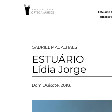
FUNDACI
Este sitio
Inicio
análisis 
ORTEGA
MUÑOZ
GABRIEL MAGALHÄES
ESTUÁRIO
Lídia Jorge
Dom Quixote, 2018.