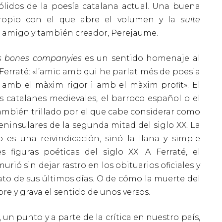
ólidos de la poesía catalana actual. Una buena
propio con el que abre el volumen y la
suite
l amigo y también creador, Perejaume.
s bones companyies
es un sentido homenaje al
Ferraté: «l’amic amb qui he parlat més de poesia
ir amb el màxim rigor i amb el màxim profit». El
s catalanes medievales, el barroco español o el
ambién trillado por el que cabe considerar como
eninsulares de la segunda mitad del siglo XX. La
 es una reivindicación, sinó la llana y simple
 figuras poéticas del siglo XX. A Ferraté, el
ió sin dejar rastro en los obituarios oficiales y
rato de sus últimos días. O de cómo la muerte del
e y grava el sentido de unos versos.
, un punto y a parte de la crítica en nuestro país,