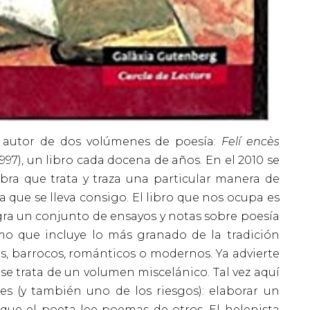
es autor de dos volúmenes de poesía:
Felí encès
1997), un libro cada docena de años. En el 2010 se
obra que trata y traza una particular manera de
da que se lleva consigo. El libro que nos ocupa es
egra un conjunto de ensayos y notas sobre poesía
mo que incluye lo más granado de la tradición
es, barrocos, románticos o modernos. Ya advierte
 se trata de un volumen miscelánico. Tal vez aquí
des (y también uno de los riesgos): elaborar un
 que el poeta lee poemas de otros. El helenista