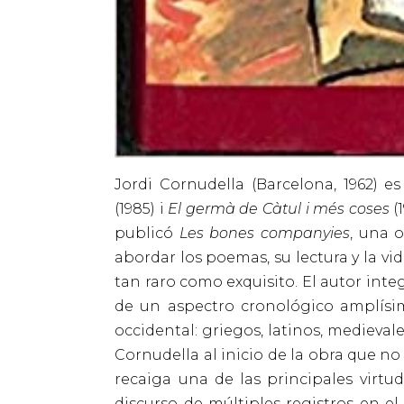
Jordi Cornudella (Barcelona, 1962) 
(1985) i
El germà de Càtul i més coses
(
publicó
Les bones companyies
, una 
abordar los poemas, su lectura y la vi
tan raro como exquisito. El autor int
de un aspectro cronológico amplísi
occidental: griegos, latinos, medieval
Cornudella al inicio de la obra que no
recaiga una de las principales virtu
discurso de múltiples registros en el