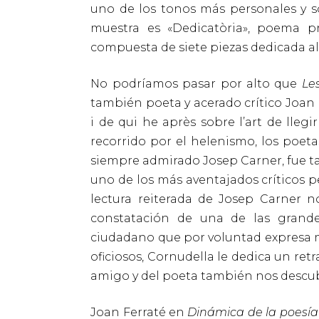
uno de los tonos más personales y s
muestra es «Dedicatòria», poema 
compuesta de siete piezas dedicada a
No podríamos pasar por alto que
Le
también poeta y acerado crítico Joan 
i de qui he après sobre l’art de lleg
recorrido por el helenismo, los poeta
siempre admirado Josep Carner, fue t
uno de los más aventajados críticos p
lectura reiterada de Josep Carner no
constatación de una de las grandes
ciudadano que por voluntad expresa mur
oficiosos, Cornudella le dedica un ret
amigo y del poeta también nos descubr
Joan Ferraté en
Dinámica de la poesía