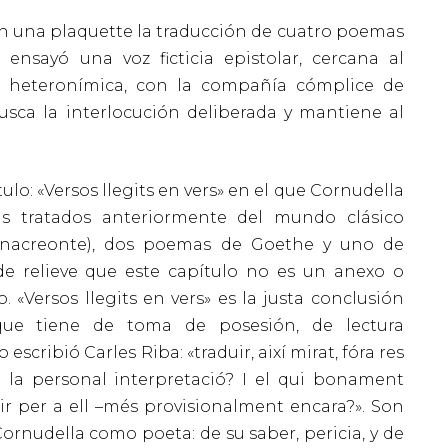
n una plaquette la traducción de cuatro poemas
 ensayó una voz ficticia epistolar, cercana al
a heteronímica, con la compañía cómplice de
busca la interlocución deliberada y mantiene al
ulo: «Versos llegits en vers» en el que Cornudella
s tratados anteriormente del mundo clásico
 Anacreonte), dos poemas de Goethe y uno de
de relieve que este capítulo no es un anexo o
 «Versos llegits en vers» es la justa conclusión
 que tiene de toma de posesión, de lectura
escribió Carles Riba: «traduir, així mirat, fóra res
 la personal interpretació? I el qui bonament
aduir per a ell –més provisionalment encara?». Son
rnudella como poeta: de su saber, pericia, y de