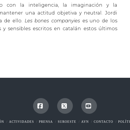
o con la inteligencia, la imaginación y la
 mantener una actitud objetiva y neutral. Jordi
 de ello.
Les bones companyies
es uno de los
s y sensibles escritos en catalán estos últimos
Facebook
X
YouTube
ÓN
ACTIVIDADES
PRENSA
SUROESTE
AYN
CONTACTO
POLÍT