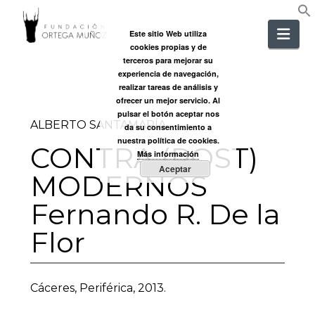
FUNDACIÓ
Nav
Este sitio Web utiliza
cookies propias y de
ORTEGA
terceros para mejorar su
experiencia de navegación,
realizar tareas de análisis y
MUÑOZ
ofrecer un mejor servicio. Al
pulsar el botón aceptar nos
ALBERTO SANTAMARÍA
da su consentimiento a
nuestra política de cookies.
CONTRA (POST)
Más información
Aceptar
MODERNOS
Fernando R. De la
Flor
Cáceres, Periférica, 2013.