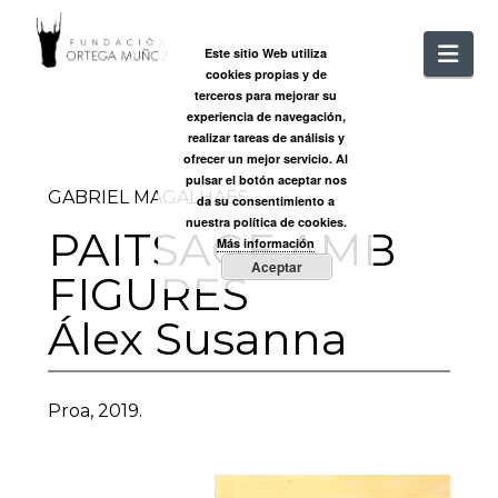
FUNDACIÓ
Nav
Este sitio Web utiliza
cookies propias y de
ORTEGA
terceros para mejorar su
experiencia de navegación,
realizar tareas de análisis y
MUÑOZ
ofrecer un mejor servicio. Al
pulsar el botón aceptar nos
GABRIEL MAGALHAËS
da su consentimiento a
nuestra política de cookies.
PAITSAGE AMB
Más información
Aceptar
FIGURES
Álex Susanna
Proa, 2019.