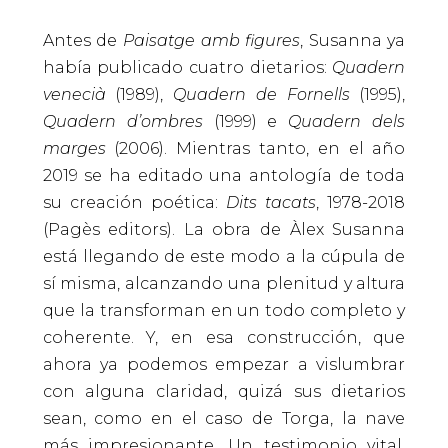
Antes de
Paisatge amb figures
, Susanna ya
había publicado cuatro dietarios:
Quadern
venecià
(1989),
Quadern de Fornells
(1995),
Quadern d’ombres
(1999) e
Quadern dels
marges
(2006). Mientras tanto, en el año
2019 se ha editado una antología de toda
su creación poética:
Dits tacats
, 1978-2018
(Pagès editors). La obra de Àlex Susanna
está llegando de este modo a la cúpula de
sí misma, alcanzando una plenitud y altura
que la transforman en un todo completo y
coherente. Y, en esa construcción, que
ahora ya podemos empezar a vislumbrar
con alguna claridad, quizá sus dietarios
sean, como en el caso de Torga, la nave
más impresionante. Un testimonio vital,