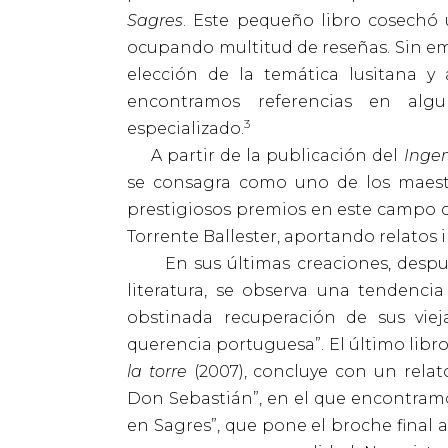
Sagres
. Este pequeño libro cosechó u
ocupando multitud de reseñas. Sin em
elección de la temática lusitana 
encontramos referencias en algu
3
especializado.
A partir de la publicación del
Ingen
se consagra como uno de los maestr
prestigiosos premios en este campo c
Torrente Ballester, aportando relatos i
En sus últimas creaciones, desp
literatura, se observa una tendenci
obstinada recuperación de sus viej
querencia portuguesa”. El último libr
la torre
(2007), concluye con un relato
Don Sebastián”, en el que encontra
en Sagres”, que pone el broche final a