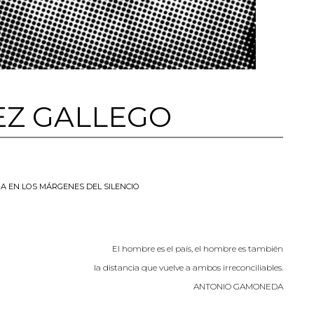
EZ GALLEGO
A EN LOS MÁRGENES DEL SILENCIO
El hombre es el país, el hombre es también
la distancia que vuelve a ambos irreconciliables.
A
NTONIO
G
AMONEDA