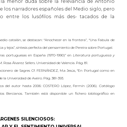
e la menor duda sobre la relevancia de Antonio
los narradores españoles del Medio siglo, pero
o entre los lusófilos más des- tacados de la
edio catalán, se destacan: “Anochecer en la frontera”, “Una Fabula de
a y lejos”, síntesis perfecta del pensamiento de Pereira sobre Portugal.
etras portuguesas en España (1970-1990)” en
Literatura portuguesa y
M. Rosa Álvarez Sellers. Universidad de Valencia. Pág. 81.
Cancionero de Sagres Cf. FERNÁNDEZ, M.a Jesús, “En Portugal como en
de la Universidad de Aveiro. Pág. 381-393.
tica del autor hasta 2006: COSTERO López, Fermín (2006).
Catálogo
ios Bercianos. También está disponible un fichero bibliográfico en
ÁRGENES SILENCIOSOS:
ULAR Y EL SENTIMIENTO
UNIVERSAL