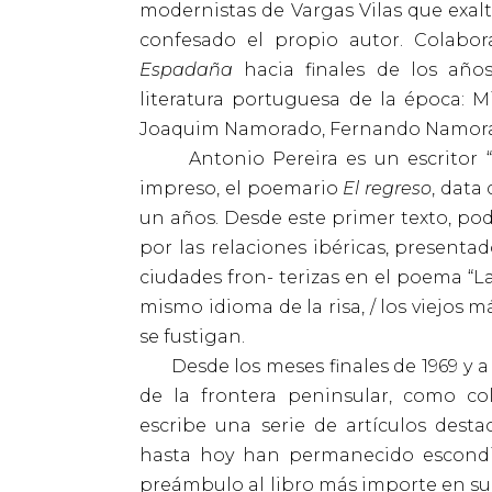
modernistas de Vargas Vilas que exa
confesado el propio autor. Colab
Espadaña
hacia finales de los año
literatura portuguesa de la época: M
Joaquim Namorado, Fernando Namora
Antonio Pereira es un escritor “ofi
impreso, el poemario
El regreso
, data
un años. Desde este primer texto, p
por las relaciones ibéricas, presenta
ciudades fron- terizas en el poema “La 
mismo idioma de la risa, / los viejos má
se fustigan.
Desde los meses finales de 1969 y a 
de la frontera peninsular, como c
escribe una serie de artículos desta
hasta hoy han permanecido escond
preámbulo al libro más importe en s