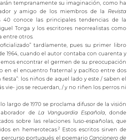
ltarán tempranamente su imaginación, como ha
orador y amigo de los miembros de la
Revista
s 40 conoce las principales tendencias de la
iguel Torga y los escritores neorrealistas como
 entre otros.
cializado” tardíamente, pues su primer libro
 de 1964, cuando el autor contaba con cuarenta y
odemos encontrar el germen de su preocupación
do en el encuentro fraternal y pacífico entre dos
fiesta”: los niños de aquel lado y este / saben el
s vie- jos se recuerdan, / y no riñen los perros ni
lo largo de 1970 se proclama difusor de la visión
olaborador de
La Vanguardia Española
, donde
cados sobre las relaciones luso-españolas, que
2
idos en hemerotecas.
Estos escritos sirven de
u percurso portugués: el poemario
Cancionero de