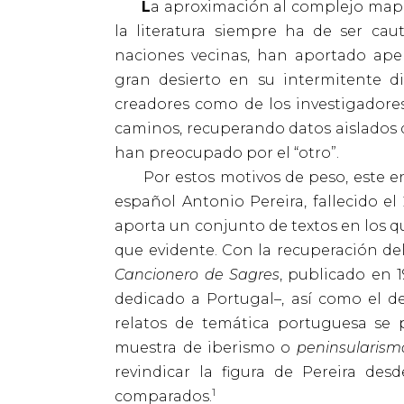
L
a aproximación al complejo mapa d
la literatura siempre ha de ser cau
naciones vecinas, han aportado ape
gran desierto en su intermitente di
creadores como de los investigadores
caminos, recuperando datos aislados 
han preocupado por el “otro”.
Por estos motivos de peso, este ensa
español Antonio Pereira, fallecido el
aporta un conjunto de textos en los qu
que evidente. Con la recuperación d
Cancionero de Sagres
, publicado en 
dedicado a Portugal–, así como el de
relatos de temática portuguesa se p
muestra de iberismo o
peninsularism
revindicar la figura de Pereira desd
1
comparados.