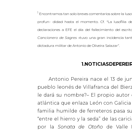
1
Encontramos tan solo breves comentarios sobre la lusofil
profun- didad hasta el momento. Cf. “La lusofilia 
declaraciones a EFE el día del fallecimiento del escri
Cancionero de Sagres
«tuvo una gran incidencia tant
dictadura militar de Antonio de Oliveira Salazar”.
1.NOTICIASDEPEREI
Antonio Pereira nace el 13 de junio
pueblo leonés de Villafranca del Bier
le dará su nombre?– El propio autor d
atlántica que enlaza León con Galici
familia humilde de ferreteros pasa su 
“entre el hierro y la seda” de las cari
por la
Sonata de Otoño
de Valle I