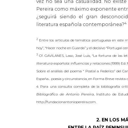
vez no sea una casualidad. No exist
Pereira como máximo exponente entre 
¿seguirá siendo el gran desconocid
4
literatura española contemporánea?
2
Entre los artículos de temática portuguesa en este m
hoy”, “Hacer noche en Guarda” y el decisivo “Portugal cerc
3
Cf. GAVILANES, Laso, José Luis, “La fortuna de las l
literatura española: influencias y relaciones
.(1999) Ed. 
Sobre el análisis del poema “ Postal a Federico” del 
España... poesía y circunstancia, en Forma Breve revista 
4 Para una consulta completa de la bibliografía crí
Bibliográfico de Antonio Pereira
, Instituto de Estud
http://fundacionantoniopereira.com.
2. EN LOS M
ENTRE LA RAÍZ PENINS