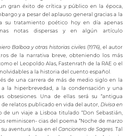
n gran éxito de crítica y público en la época,
bargo y a pesar del aplauso general gracias a la
y a su tratamiento poético hoy en día apenas
nas notas dispersas y en algún artículo
iero Balboa y otras historias civiles
(1976), el autor
os de la narrativa breve, obteniendo los más
omo el Leopoldo Alas, Fastenrath de la RAE o el
nolvidables a la historia del cuento español.
ués de una carrera de más de medio siglo en la
a a la hiperbrevedad, a la condensación y una
as obsesiones. Una de ellas será su “antigua
o de relatos publicado en vida del autor,
Divisa en
 de un viaje a Lisboa titulado “Don Sebastián,
mos reminiscen- cias del poema “Noche de marzo
 su aventura lusa en el
Cancionero de Sagres
. Tal