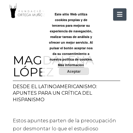
FUNDACIÓ
Nav
Este sitio Web utiliza
cookies propias y de
ORTEGA
terceros para mejorar su
experiencia de navegación,
realizar tareas de análisis y
MUÑOZ
ofrecer un mejor servicio. Al
pulsar el botón aceptar nos
da su consentimiento a
MAGDALENA
nuestra política de cookies.
Más información
LÓPEZ
Aceptar
DESDE EL LATINOAMERICANISMO:
APUNTES PARA UN CRÍTICA DEL
HISPANISMO
Estos apuntes parten de la preocupación
por desmontar lo que el estudioso