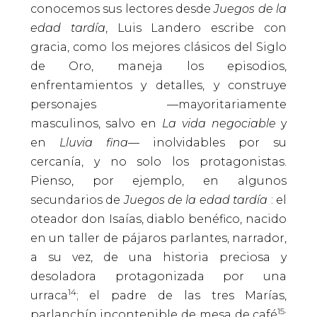
conocemos sus lectores desde
Juegos de la
edad tardía
, Luis Landero escribe con
gracia, como los mejores clásicos del Siglo
de Oro, maneja los episodios,
enfrentamientos y detalles, y construye
personajes —mayoritariamente
masculinos, salvo en
La vida negociable
y
en
Lluvia fina
— inolvidables por su
cercanía, y no solo los protagonistas.
Pienso, por ejemplo, en algunos
secundarios de
Juegos de la edad tardía
: el
oteador don Isaías, diablo benéfico, nacido
en un taller de pájaros parlantes, narrador,
a su vez, de una historia preciosa y
desoladora protagonizada por una
14
urraca
; el padre de las tres Marías,
15
parlanchín incontenible de mesa de café
;