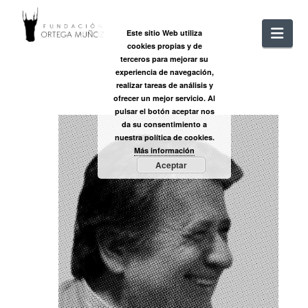
FUNDACIÓ
Nav
Este sitio Web utiliza
cookies propias y de
ORTEGA
terceros para mejorar su
experiencia de navegación,
realizar tareas de análisis y
MUÑOZ
ofrecer un mejor servicio. Al
pulsar el botón aceptar nos
da su consentimiento a
nuestra política de cookies.
Más información
Aceptar