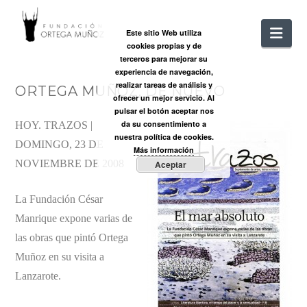
FUNDACIÓ
Nav
Este sitio Web utiliza
cookies propias y de
ORTEGA
terceros para mejorar su
experiencia de navegación,
realizar tareas de análisis y
ORTEGA MUÑOZ, DE NUEVO
MUÑOZ
ofrecer un mejor servicio. Al
pulsar el botón aceptar nos
da su consentimiento a
HOY. TRAZOS |
nuestra política de cookies.
DOMINGO, 23 DE
Más información
NOVIEMBRE DE 2008
Aceptar
La Fundación César
Manrique expone varias de
las obras que pintó Ortega
Muñoz en su visita a
Lanzarote.