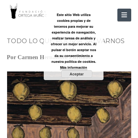
FUNDACIÓ
Nav
Este sitio Web utiliza
cookies propias y de
ORTEGA
terceros para mejorar su
experiencia de navegación,
realizar tareas de análisis y
TODO LO QUE PODRÍA SALVARNOS
MUÑOZ
ofrecer un mejor servicio. Al
pulsar el botón aceptar nos
da su consentimiento a
Por Carmen Hernández Zurbano
nuestra política de cookies.
Más información
Aceptar