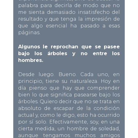
palabra para decirla de modo que no
me sienta demasiado insatisfecho del
resultado y que tenga la impresión de
que algo esencial ha pasado a esas
páginas.
Algunos le reprochan que se pasee
bajo los árboles y no entre los
hombres.
Desde luego. Bueno. Cada uno, en
principio, tiene su naturaleza. Hoy en
día pienso que hay que comprender
bien lo que significa pasearse bajo los
árboles. Quiero decir que no se trata en
absoluto de escapar de la condición
actual y, como le digo, esto ha ocurrido
por sí solo. Efectivamente, soy, en una
cierta medida, un hombre de soledad,
aunque tengamos muchos amigos