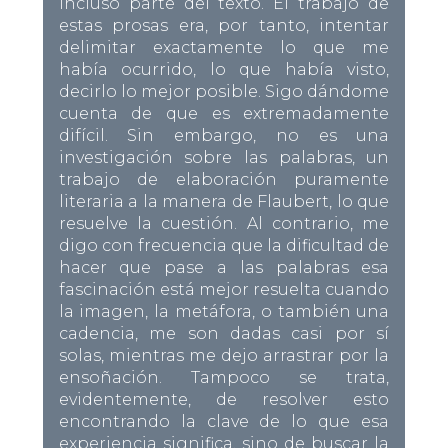
incluso parte del texto. El trabajo de
estas prosas era, por tanto, intentar
delimitar exactamente lo que me
había ocurrido, lo que había visto,
decirlo lo mejor posible. Sigo dándome
cuenta de que es extremadamente
difícil. Sin embargo, no es una
investigación sobre las palabras, un
trabajo de elaboración puramente
literaria a la manera de Flaubert, lo que
resuelve la cuestión. Al contrario, me
digo con frecuencia que la dificultad de
hacer que pase a las palabras esa
fascinación está mejor resuelta cuando
la imagen, la metáfora, o también una
cadencia, me son dadas casi por sí
solas, mientras me dejo arrastrar por la
ensoñación. Tampoco se trata,
evidentemente, de resolver esto
encontrando la clave de lo que esa
experiencia significa, sino de buscar la