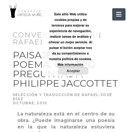
FUNDACIÓ
Nav
Este sitio Web utiliza
cookies propias y de
ORTEGA
terceros para mejorar su
experiencia de navegación,
CONVERSACIÓN CON
realizar tareas de análisis y
RAFAEL-JOSÉ DÍAZ
MUÑOZ
ofrecer un mejor servicio. Al
pulsar el botón aceptar nos
PAISAJES DEL
da su consentimiento a
nuestra política de cookies.
POEMA: CUATRO
Más información
PREGUNTAS A
Aceptar
PHILIPPE JACCOTTET
SELECCIÓN Y TRADUCCIÓN DE RAFAEL-JOSÉ
DÍAZ
OCTUBRE, 2010
La naturaleza está en el centro de su
obra. ¿Puede imaginarse una poesía
en la que la naturaleza estuviera