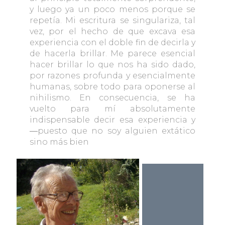
y luego ya un poco menos porque se
repetía. Mi escritura se singulariza, tal
vez, por el hecho de que excava esa
experiencia con el doble fin de decirla y
de hacerla brillar. Me parece esencial
hacer brillar lo que nos ha sido dado,
por razones profunda y esencialmente
humanas, sobre todo para oponerse al
nihilismo. En consecuencia, se ha
vuelto para mí absolutamente
indispensable decir esa experiencia y
―puesto que no soy alguien extático
sino más bien