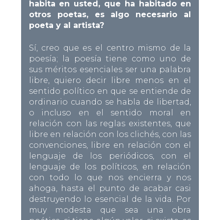
habita en usted, que ha habitado en
otros poetas, es algo necesario al
poeta y al artista?
Sí, creo que es el centro mismo de la
poesía; la poesía tiene como uno de
sus méritos esenciales ser una palabra
libre, quiero decir libre menos en el
sentido político en que se entiende de
ordinario cuando se habla de libertad,
o incluso en el sentido moral en
relación con las reglas existentes, que
libre en relación con los clichés, con las
convenciones, libre en relación con el
lenguaje de los periódicos, con el
lenguaje de los políticos, en relación
con todo lo que nos encierra y nos
ahoga, hasta el punto de acabar casi
destruyendo lo esencial de la vida. Por
muy modesta que sea una obra