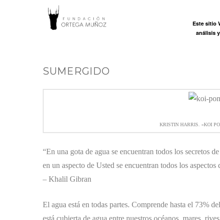
FUNDACI
Este sitio
Inicio
análisis 
ORTEGA
SUMERGIDO
MUÑOZ
KRISTIN HARRIS. «KOI PO
“En una gota de agua se encuentran todos los secretos de
en un aspecto de Usted se encuentran todos los aspectos d
– Khalil Gibran
El agua está en todas partes. Comprende hasta el 73% del 
está cubierta de agua entre nuestros océanos, mares, rive