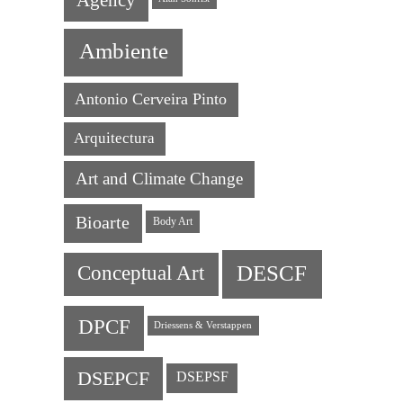
Ambiente
Antonio Cerveira Pinto
Arquitectura
Art and Climate Change
Bioarte
Body Art
DESCF
Conceptual Art
DPCF
Driessens & Verstappen
DSEPCF
DSEPSF