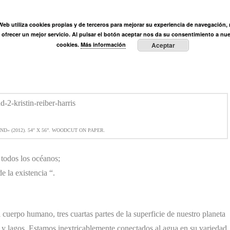
ÓN
 Web utiliza cookies propias y de terceros para mejorar su experiencia de navegación, r
Ortega Muñoz
Fundación
Actividades
Prensa
E
y ofrecer un mejor servicio. Al pulsar el botón aceptar nos da su consentimiento a nue
cookies.
Más información
Aceptar
ND» (2012). 54″ X 56”. WOODCUT ON PAPER.
 todos los océanos;
e la existencia “.
cuerpo humano, tres cuartas partes de la superficie de nuestro planeta
s y lagos. Estamos inextricablemente conectados al agua en su variedad