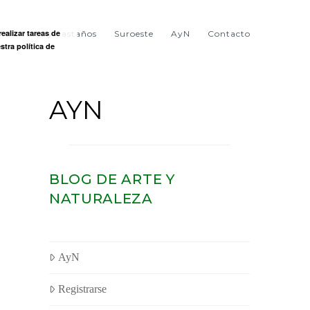
ealizar tareas de
ntre viñas y castaños
Suroeste
AyN
Contacto
stra política de
AYN
BLOG DE ARTE Y
NATURALEZA
AyN
Registrarse