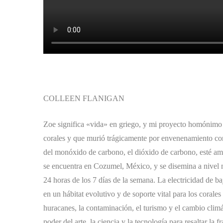
COLLEEN FLANIGAN
Zoe significa «vida» en griego, y mi proyecto homónimo
corales y que murió trágicamente por envenenamiento co
del monóxido de carbono, el dióxido de carbono, esté am
se encuentra en Cozumel, México, y se disemina a nivel m
24 horas de los 7 días de la semana. La electricidad de baj
en un hábitat evolutivo y de soporte vital para los corale
huracanes, la contaminación, el turismo y el cambio clim
poder del arte, la ciencia y la tecnología para resaltar la 