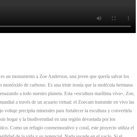
 es un monumento a Zoe Anderson, una joven que quería salvar los
n monóxido de carbono. Es una triste ironía que la molécula hermana
enazando a todo nuestro planeta. Esta «escultura marítima viva», Zoe,
undial a través de un acuario virtual: el Zoecam transmite en vivo las
o voltaje precipita minerales para fortalecer la escultura y convertirla
s sin hogar y la biodiversidad en una región devastada por los
ático. Como un refugio conmemorativo y coral, este proyecto utiliza el
fragilidad de la vida y su potencial. Nada sucede en el vacío. Si el