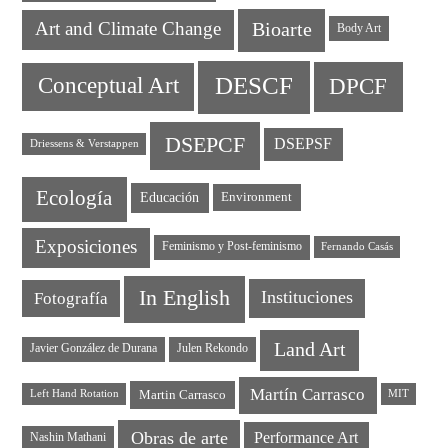
Art and Climate Change
Bioarte
Body Art
DESCF
DPCF
Conceptual Art
DSEPCF
DSEPSF
Driessens & Verstappen
Ecología
Educación
Environment
Exposiciones
Feminismo y Post-feminismo
Fernando Casás
In English
Instituciones
Fotografía
Land Art
Javier González de Durana
Julen Rekondo
Martín Carrasco
Martin Carrasco
Left Hand Rotation
MIT
Obras de arte
Performance Art
Nashin Mathani