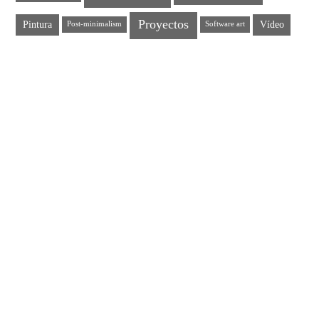
Proyectos
Pintura
Vídeo
Post-minimalism
Software art
EL CEREMONIAL ARTÍSTICO